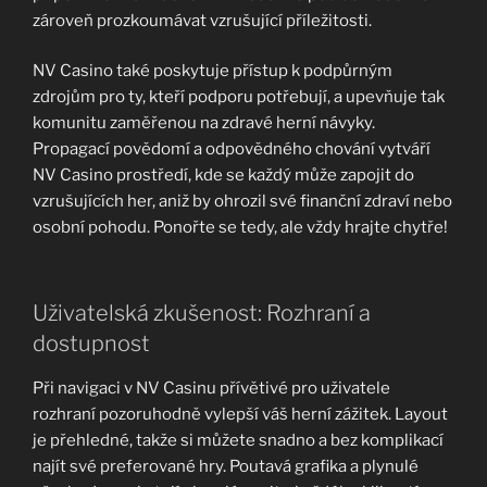
zároveň prozkoumávat vzrušující příležitosti.
NV Casino také poskytuje přístup k podpůrným
zdrojům pro ty, kteří podporu potřebují, a upevňuje tak
komunitu zaměřenou na zdravé herní návyky.
Propagací povědomí a odpovědného chování vytváří
NV Casino prostředí, kde se každý může zapojit do
vzrušujících her, aniž by ohrozil své finanční zdraví nebo
osobní pohodu. Ponořte se tedy, ale vždy hrajte chytře!
Uživatelská zkušenost: Rozhraní a
dostupnost
Při navigaci v NV Casinu přívětivé pro uživatele
rozhraní pozoruhodně vylepší váš herní zážitek. Layout
je přehledné, takže si můžete snadno a bez komplikací
najít své preferované hry. Poutavá grafika a plynulé