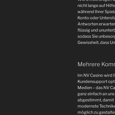
nicht lange auf Hilf
während Ihrer Spiel
Konto oder Unterst
Antworten erwarten.
flüssig und ununter
sodass Sie unbesorg
Gewissheit, dass Unt
Mehrere Komm
Im NV Casino wird 
Kundensupport optim
Medien – das NV Cas
ganz einfach an uns
abgestimmt, damit 
modernste Techniken
möglich zu gestalt