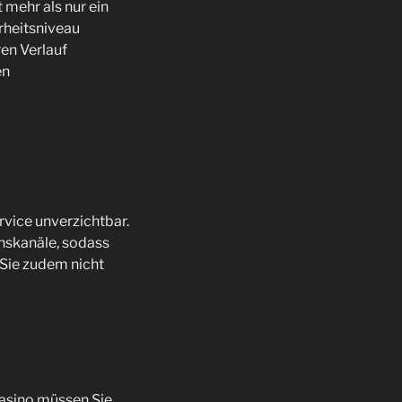
 mehr als nur ein
rheitsniveau
ren Verlauf
en
rvice unverzichtbar.
nskanäle, sodass
 Sie zudem nicht
Casino müssen Sie