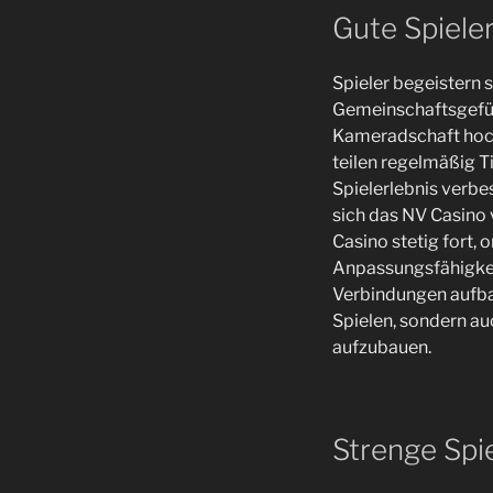
Gute Spiele
Spieler begeistern 
Gemeinschaftsgefüh
Kameradschaft hochg
teilen regelmäßig 
Spielerlebnis verbes
sich das NV Casino 
Casino stetig fort,
Anpassungsfähigkeit
Verbindungen aufbau
Spielen, sondern a
aufzubauen.
Strenge Sp