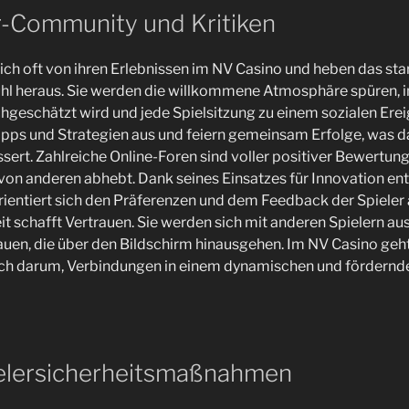
r-Community und Kritiken
sich oft von ihren Erlebnissen im NV Casino und heben das sta
l heraus. Sie werden die willkommene Atmosphäre spüren, i
eschätzt wird und jede Spielsitzung zu einem sozialen Ereig
Tipps und Strategien aus und feiern gemeinsam Erfolge, was 
sert. Zahlreiche Online-Foren sind voller positiver Bewertung
von anderen abhebt. Dank seines Einsatzes für Innovation ent
 orientiert sich den Präferenzen und dem Feedback der Spieler 
 schafft Vertrauen. Sie werden sich mit anderen Spielern a
en, die über den Bildschirm hinausgehen. Im NV Casino geht
uch darum, Verbindungen in einem dynamischen und fördern
ielersicherheitsmaßnahmen