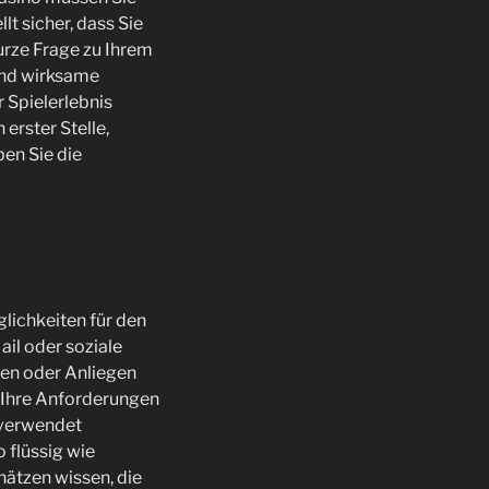
lt sicher, dass Sie
urze Frage zu Ihrem
und wirksame
 Spielerlebnis
erster Stelle,
en Sie die
ichkeiten für den
ail oder soziale
gen oder Anliegen
f Ihre Anforderungen
 verwendet
 flüssig wie
ätzen wissen, die