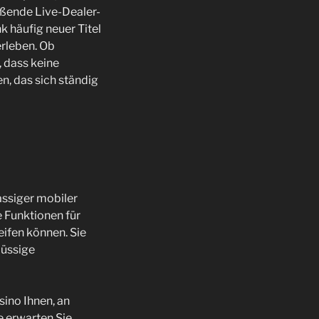
eißende Live-Dealer-
 häufig neuer Titel
erleben. Ob
, dass keine
, das sich ständig
assiger mobiler
le Funktionen für
eifen können. Sie
lüssige
ino Ihnen, an
e erwarten Sie