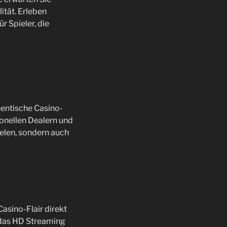
ität. Erleben
r Spieler, die
hentische Casino-
ionellen Dealern und
ielen, sondern auch
Casino-Flair direkt
 das HD Streaming