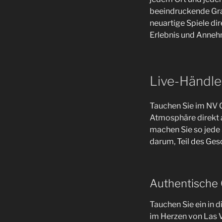
beeindruckende Graf
neuartige Spiele dir
Erlebnis und Anneh
Live-Händle
Tauchen Sie im NV C
Atmosphäre direkt a
machen Sie so jede 
darum, Teil des Ge
Authentische
Tauchen Sie ein in d
im Herzen von Las 