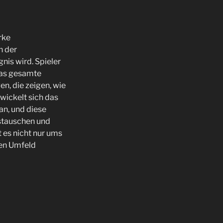
rke
n der
nis wird. Spieler
das gesamte
en, die zeigen, wie
wickelt sich das
an, und diese
ustauschen und
 es nicht nur ums
den Umfeld