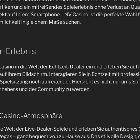
iken und ein mitreißendes Spielerlebnis ohne Verlust an Qual
ekt auf Ihrem Smartphone – NV Casino ist die perfekte Wahl fü
mlichkeit in gleichem Maße suchen.
r-Erlebnis
asino in die Welt der Echtzeit-Dealer ein und erleben Sie aut
uf Ihrem Bildschirm. Interagieren Sie in Echtzeit mit profess
Spielsitzung noch aufregender. Hier geht es nicht nur ums Sp
schehens und der Community zu werden.
 Casino-Atmosphäre
ie Welt der Live-Dealer-Spiele und erleben Sie authentisches 
Vegas – ganz bequem von zu Hause aus. Das stilvolle Design,