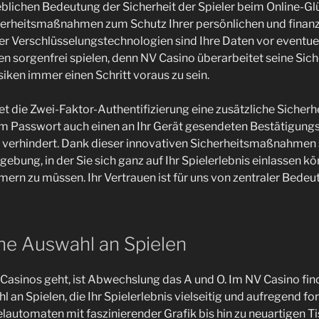
blichen Bedeutung der Sicherheit der Spieler beim Online-Gl
erheitsmaßnahmen zum Schutz Ihrer persönlichen und finanzi
her Verschlüsselungstechnologien sind Ihre Daten vor event
en sorgenfrei spielen, denn NV Casino überarbeitet seine Sic
siken immer einen Schritt voraus zu sein.
et die Zwei-Faktor-Authentifizierung eine zusätzliche Sicherh
m Passwort auch einen an Ihr Gerät gesendeten Bestätigungs
ff verhindert. Dank dieser innovativen Sicherheitsmaßnahmen
ebung, in der Sie sich ganz auf Ihr Spielerlebnis einlassen k
mern zu müssen. Ihr Vertrauen ist für uns von zentraler Bedeu
e Auswahl an Spielen
asinos geht, ist Abwechslung das A und O. Im NV Casino find
 an Spielen, die Ihr Spielerlebnis vielseitig und aufregend f
utomaten mit faszinierender Grafik bis hin zu neuartigen Tis