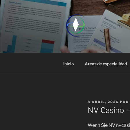
Saltar
al
contenido
Inicio
Areas de especialidad
PUBLICADO
8 ABRIL, 2026
POR
EL
NV Casino –
Wenn Sie NV
nvcas