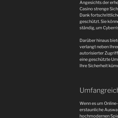
Angesichts der erhe
Casino strenge Sich
Dank fortschrittlic
geschützt. Sie könn
ständig, um Cyberri
Darüber hinaus biet
verlangt neben Ihre
autorisierter Zugri
eine geschützte Umg
Ihre Sicherheit küm
Umfangreich
Wenn es um Online-C
erstaunliche Auswahl
hochmodernen Spiela