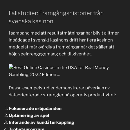
Fallstudier: Framgångshistorier från
svenska kasinon
I samband med att resultatmätningar har blivit alltmer
inbäddade i svenskt kasinons drift har flera kasinon
meddelat märkvärdiga framgångar när det gäller att
höja spelarengagemang och tillgivenhet.
Dessa exempelstudier demonstrerar påverkan av
dataorienterade strategier på operativ produktivitet:
Fokuserade erbjudanden
Optimering av spel
Införande av kundåterkoppling
Trohetsprogram