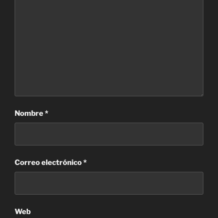
Nombre
*
Correo electrónico
*
Web