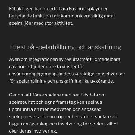
Följaktligen har omedelbara kasinodisplayer en
betydande funktion i att kommunicera viktig data i
spelmiljöer med stor aktivitet.
Effekt på spelarhållning och anskaffning
Även om integrationen av resultatmått i omedelbara
casinon erbjuder direkta vinster för
användarengagemang, är dess varaktiga konsekvenser
för spelarhållning och anskaffning lika avgörande.
Genom att förse spelare med realtidsdata om
spelresultat och egna framsteg kan spelhus
uppmuntra en mer medveten och anpassad
spelupplevelse. Denna öppenhet stöder spelare att
bygga en ägarskap och involvering för spelen, vilket
ökar deras involvering.