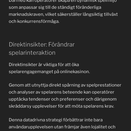
Därmed kan operatörer skapa en dynamisk spelmiljö
som anpassar sig till de ständigt föränderliga
marknadskraven, vilket säkerställer långsiktig tillväxt
och konkurrensförmåga.
Direktinsikter: Förändrar
spelarinteraktion
Direktinsikter är viktiga för att öka
spelarengagemanget på onlinekasinon.
Genom att utnyttja direkt spårning av spelprestationer
och analyser av spelarens beteende kan operatörer
upptäcka tendenser och preferenser och därigenom
skräddarsy upplevelser för att möta spelarens krav.
Denna datadrivna strategi förbättrar inte bara
användarupplevelsen utan främjar även lojalitet och