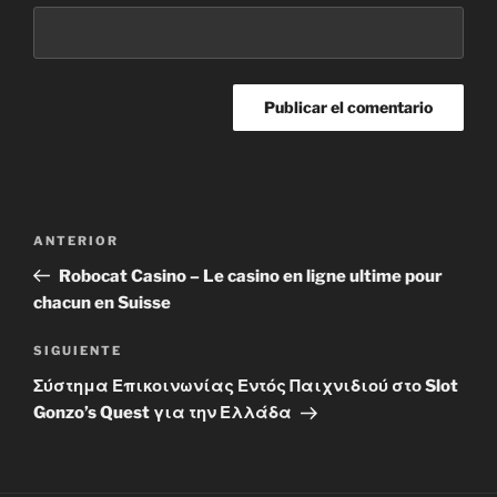
Navegación
Entrada
ANTERIOR
de
anterior:
Robocat Casino – Le casino en ligne ultime pour
entradas
chacun en Suisse
Siguiente
SIGUIENTE
entrada
Σύστημα Επικοινωνίας Εντός Παιχνιδιού στο Slot
Gonzo’s Quest για την Ελλάδα