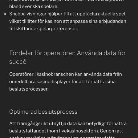
bland svenska spelare.
Snabba visningar hjälper till att upptäcka aktuella spel,
vilket tillåter för kasinon att anpassa sina erbjudanden
till skiftande spelarpreferenser.
Fördelar för operatörer: Använda data för
succé
Operatörer i kasinobranschen kan använda data från
omedelbara kasinodisplayer för att förbättra sina
beslutsprocesser.
Optimerad beslutsprocess
Att framgångsrikt utnyttja data kan betydligt förbättra
beslutsfattandet inom livekasinosektorn. Genom att