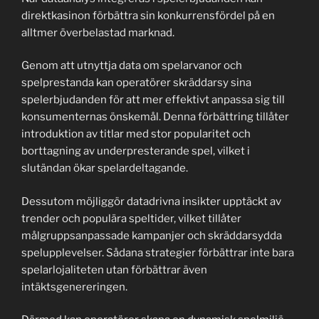
direktkasinon förbättra sin konkurrensfördel på en
alltmer överbelastad marknad.
Genom att utnyttja data om spelarvanor och
spelprestanda kan operatörer skräddarsy sina
spelerbjudanden för att mer effektivt anpassa sig till
konsumenternas önskemål. Denna förbättring tillåter
introduktion av titlar med stor popularitet och
borttagning av underpresterande spel, vilket i
slutändan ökar spelardeltagande.
Dessutom möjliggör datadrivna insikter upptäckt av
trender och populära speltider, vilket tillåter
målgruppsanpassade kampanjer och skräddarsydda
spelupplevelser. Sådana strategier förbättrar inte bara
spelarlojaliteten utan förbättrar även
intäktsgenereringen.