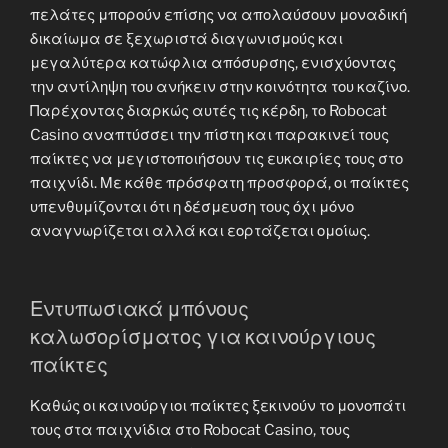
πελάτες μπορούν επίσης να απολαύσουν μοναδική
δικαίωμα σε ξεχωριστά διαγωνισμούς και
μεγαλύτερα κατώφλια απόσυρσης, ενισχύοντας
την αντίληψη του ανήκειν στην κοινότητα του καζίνο.
Παρέχοντας διαρκώς αυτές τις κέρδη, το Robocat
Casino αναπτύσσει την πίστη και παρακινεί τους
παίκτες να μεγιστοποιήσουν τις ευκαιρίες τους στο
παιχνίδι. Με κάθε πρόσφατη προσφορά, οι παίκτες
υπενθυμίζονται ότι η δέσμευση τους όχι μόνο
αναγνωρίζεται αλλά και εορτάζεται ομοίως.
Εντυπωσιακά μπόνους
καλωσορίσματος για καινούργιους
παίκτες
Καθώς οι καινούργιοι παίκτες ξεκινούν το μονοπάτι
τους στα παιχνίδια στο Robocat Casino, τους