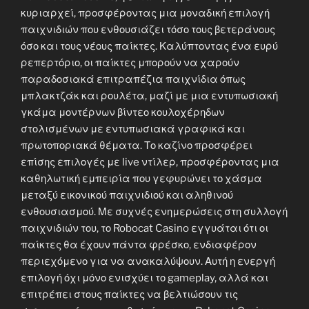
κυριαρχεί, προσφέροντας μια μοναδική επιλογή
παιχνιδιών που ενθουσιάζει τόσο τους βετεράνους
όσο και τους νέους παίκτες. Καλύπτοντας ένα ευρύ
ρεπερτόριο, οι παίκτες μπορούν να χαρούν
παραδοσιακά επιτραπέζια παιχνίδια όπως
μπλακτζάκ και ρουλέτα, μαζί με μια εντυπωσιακή
γκάμα μοντέρνων βίντεο κουλοχέρηδων
στολισμένων με εντυπωσιακά γραφικά και
πρωτοποριακά θέματα. Το καζίνο προσφέρει
επίσης επιλογές με live ντίλερ, προσφέροντας μια
καθηλωτική εμπειρία που γεφυρώνει το χάσμα
μεταξύ εικονικού παιχνιδιού και αληθινού
ενθουσιασμού. Με συχνές ενημερώσεις στη συλλογή
παιχνιδιών του, το Robocat Casino εγγυάται ότι οι
παίκτες θα έχουν πάντα φρέσκο, ενδιαφέρον
περιεχόμενο για να ανακαλύψουν. Αυτή η ενεργή
επιλογή όχι μόνο ενισχύει το gameplay, αλλά και
επιτρέπει στους παίκτες να βελτιώσουν τις