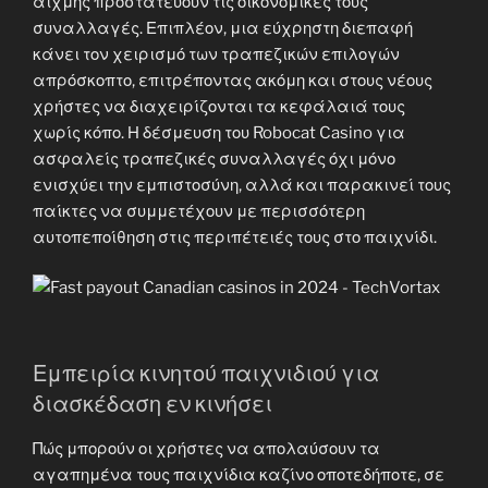
αιχμής προστατεύουν τις οικονομικές τους
συναλλαγές. Επιπλέον, μια εύχρηστη διεπαφή
κάνει τον χειρισμό των τραπεζικών επιλογών
απρόσκοπτο, επιτρέποντας ακόμη και στους νέους
χρήστες να διαχειρίζονται τα κεφάλαιά τους
χωρίς κόπο. Η δέσμευση του Robocat Casino για
ασφαλείς τραπεζικές συναλλαγές όχι μόνο
ενισχύει την εμπιστοσύνη, αλλά και παρακινεί τους
παίκτες να συμμετέχουν με περισσότερη
αυτοπεποίθηση στις περιπέτειές τους στο παιχνίδι.
Εμπειρία κινητού παιχνιδιού για
διασκέδαση εν κινήσει
Πώς μπορούν οι χρήστες να απολαύσουν τα
αγαπημένα τους παιχνίδια καζίνο οποτεδήποτε, σε