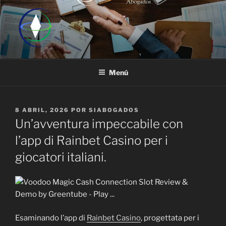
Saltar
al
contenido
Menú
PUBLICADO
8 ABRIL, 2026
POR
SIABOGADOS
EL
Un’avventura impeccabile con
l’app di Rainbet Casino per i
giocatori italiani.
Esaminando l’app di
Rainbet Casino
, progettata per i