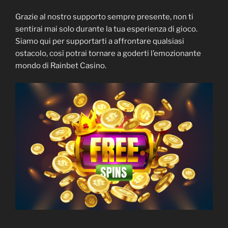
Grazie al nostro supporto sempre presente, non ti
sentirai mai solo durante la tua esperienza di gioco.
Siamo qui per supportarti a affrontare qualsiasi
ostacolo, così potrai tornare a goderti l’emozionante
mondo di Rainbet Casino.