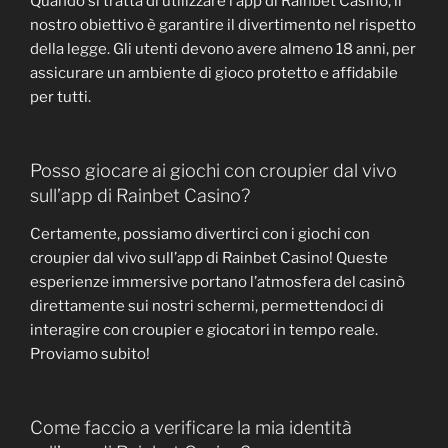
Quando si tratta di utilizzare l’app di Rainbet Casino, il
nostro obiettivo è garantire il divertimento nel rispetto
della legge. Gli utenti devono avere almeno 18 anni, per
assicurare un ambiente di gioco protetto e affidabile
per tutti.
Posso giocare ai giochi con croupier dal vivo
sull’app di Rainbet Casino?
Certamente, possiamo divertirci con i giochi con
croupier dal vivo sull’app di Rainbet Casino! Queste
esperienze immersive portano l’atmosfera del casinò
direttamente sui nostri schermi, permettendoci di
interagire con croupier e giocatori in tempo reale.
Proviamo subito!
Come faccio a verificare la mia identità