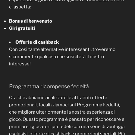
ci aspetta:
Bonus di benvenuto
Giri gratuiti
Offerte di cashback
Con così tante alternative interessanti, troveremo
sicuramente qualcosa che susciterà il nostro
interesse!
Programma ricompense fedeltà
Ora che abbiamo analizzato le attraenti offerte
promozionali, focalizziamoci sul Programma Fedeltà,
che migliora ulteriormente la nostra esperienza di
gioco. Questo programma è pensato per riconoscere e
premiare i giocatori più fedeli con una serie di vantaggi
esclusivi, offerte di cashback e promozioni speciali. Più