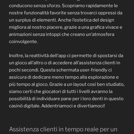
conducono senza sforzo. Scopriamo rapidamente le
nostre funzionalità favorite senza trovarci oppressi da
un surplus di elementi. Anche l’estetica del design
migliora al nostro piacere, grazie a una grafica vivace e
animazioni senza intoppi che creano un’atmosfera
coinvolgente.
Inoltre, la reattività dell’app ci permette di spostarsi da
un gioco all’altro o di accedere all’assistenza clienti in
pochi secondi. Questa schermata user-friendly ci
assicura di dedicare meno tempo alla esplorazione e
più tempo al gioco. Grazie a un layout così ben studiato,
siamo certi che giocatori di tutti i livelli avranno la
possibilità di individuare pane per i loro denti in questo
casinò digitale. Addentriamoci e divertiamoci!
Assistenza clienti in tempo reale per un