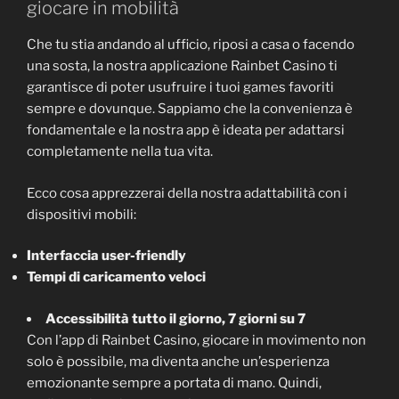
giocare in mobilità
Che tu stia andando al ufficio, riposi a casa o facendo
una sosta, la nostra applicazione Rainbet Casino ti
garantisce di poter usufruire i tuoi games favoriti
sempre e dovunque. Sappiamo che la convenienza è
fondamentale e la nostra app è ideata per adattarsi
completamente nella tua vita.
Ecco cosa apprezzerai della nostra adattabilità con i
dispositivi mobili:
Interfaccia user-friendly
Tempi di caricamento veloci
Accessibilità tutto il giorno, 7 giorni su 7
Con l’app di Rainbet Casino, giocare in movimento non
solo è possibile, ma diventa anche un’esperienza
emozionante sempre a portata di mano. Quindi,