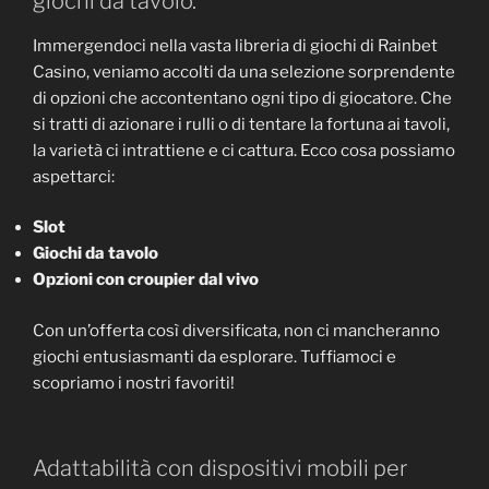
giochi da tavolo.
Immergendoci nella vasta libreria di giochi di Rainbet
Casino, veniamo accolti da una selezione sorprendente
di opzioni che accontentano ogni tipo di giocatore. Che
si tratti di azionare i rulli o di tentare la fortuna ai tavoli,
la varietà ci intrattiene e ci cattura. Ecco cosa possiamo
aspettarci:
Slot
Giochi da tavolo
Opzioni con croupier dal vivo
Con un’offerta così diversificata, non ci mancheranno
giochi entusiasmanti da esplorare. Tuffiamoci e
scopriamo i nostri favoriti!
Adattabilità con dispositivi mobili per