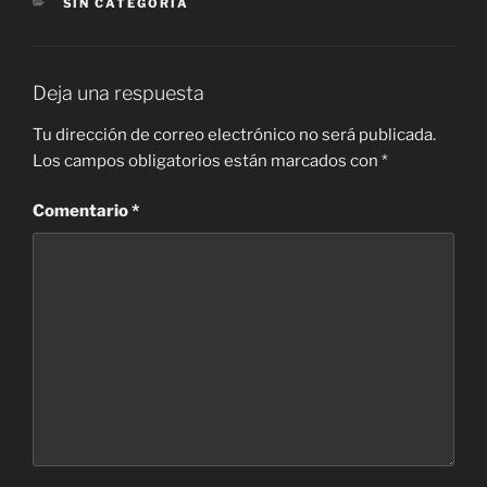
CATEGORÍAS
SIN CATEGORÍA
Deja una respuesta
Tu dirección de correo electrónico no será publicada.
Los campos obligatorios están marcados con
*
Comentario
*