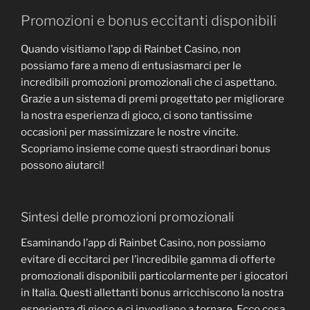
Promozioni e bonus eccitanti disponibili
Quando visitiamo l’app di Rainbet Casino, non
possiamo fare a meno di entusiasmarci per le
incredibili promozioni promozionali che ci aspettano.
Grazie a un sistema di premi progettato per migliorare
la nostra esperienza di gioco, ci sono tantissime
occasioni per massimizzare le nostre vincite.
Scopriamo insieme come questi straordinari bonus
possono aiutarci!
Sintesi delle promozioni promozionali
Esaminando l’app di Rainbet Casino, non possiamo
evitare di eccitarci per l’incredibile gamma di offerte
promozionali disponibili particolarmente per i giocatori
in Italia. Questi allettanti bonus arricchiscono la nostra
esperienza di gioco e ci invogliano a tornare. Ecco cosa