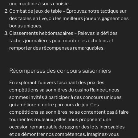
une machine à sous choisie.
Combat de jeux de table – Éprouvez notre tactique sur
des tables en live, où les meilleurs joueurs gagnent des
bonus uniques.
Classements hebdomadaires – Relevez le défi des
tâches journalières pour monter les échelons et
remporter des récompenses remarquables.
Récompenses des concours saisonniers
En explorant l’univers fascinant des prix des
compétitions saisonnières du casino Rainbet, nous
sommes invités à participer à des concours uniques
qui améliorent notre parcours de jeu. Ces
compétitions saisonnières ne se contentent pas à faire
tourner les rouleaux ; elles nous proposent une
occasion remarquable de gagner des lots incroyables
et de démontrer nos compétences. Imaginez-vous