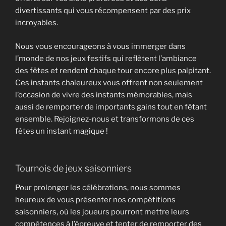
divertissants qui vous récompensent par des prix
incroyables.
Nous vous encourageons à vous immerger dans
l’monde de nos jeux festifs qui reflètent l’ambiance
des fêtes et rendent chaque tour encore plus palpitant.
Ces instants chaleureux vous offrent non seulement
l’occasion de vivre des instants mémorables, mais
aussi de remporter de importants gains tout en fêtant
ensemble. Rejoignez-nous et transformons de ces
fêtes un instant magique !
Tournois de jeux saisonniers
Pour prolonger les célébrations, nous sommes
heureux de vous présenter nos compétitions
saisonniers, où les joueurs pourront mettre leurs
compétences à l’épreuve et tenter de remporter des