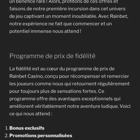
un bénéfice rare ! Alors, profitons de ces offres et
faisons de notre première incursion dans cet univers
de jeu captivant un moment inoubliable. Avec Rainbet,
notre expérience ne fait que commencer et un
potentiel immense nous attend !
Programme de prix de fidélité
La fidélité est au cœur du programme de prix de
Rainbet Casino, conçu pour récompenser et remercier
les joueurs comme nous qui retournent régulièrement
pour toujours plus de sensations fortes. Ce
programme offre des avantages exceptionnels qui
améliorent véritablement notre aventure ludique. Voici
ce qui nous attend :
Bonus exclusifs
Promotions personnalisées