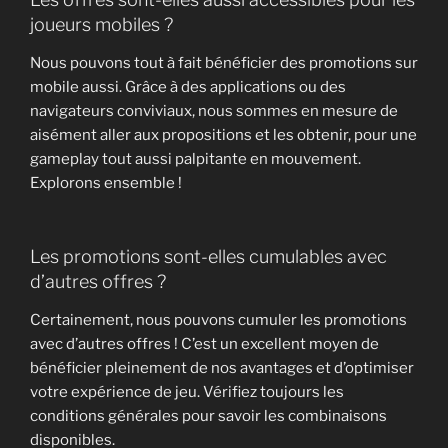
joueurs mobiles ?
Nous pouvons tout à fait bénéficier des promotions sur
mobile aussi. Grâce à des applications ou des
navigateurs conviviaux, nous sommes en mesure de
aisément aller aux propositions et les obtenir, pour une
gameplay tout aussi palpitante en mouvement.
Explorons ensemble !
Les promotions sont-elles cumulables avec
d’autres offres ?
Certainement, nous pouvons cumuler les promotions
avec d’autres offres ! C’est un excellent moyen de
bénéficier pleinement de nos avantages et d’optimiser
votre expérience de jeu. Vérifiez toujours les
conditions générales pour savoir les combinaisons
disponibles.