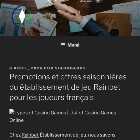
Saltar
al
contenido
Menú
PUBLICADO
8 ABRIL, 2026
POR
SIABOGADOS
EL
Promotions et offres saisonnières
du établissement de jeu Rainbet
pour les joueurs français
Chez
Rainbet
Établissement de jeu, nous savons