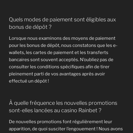
Quels modes de paiement sont éligibles aux
bonus de dépôt ?
Lorsque nous examinons des moyens de paiement
pour les bonus de dépôt, nous constatons que les e-
wallets, les cartes de paiement et les transferts
bancaires sont souvent acceptés. N’oubliez pas de
consulter les conditions spécifiques afin de tirer
pleinement parti de vos avantages après avoir
effectué un dépôt !
À quelle fréquence les nouvelles promotions
sont-elles lancées au casino Rainbet ?
De nouvelles promotions font régulièrement leur
apparition, de quoi susciter l’engouement ! Nous avons