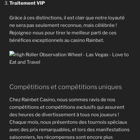
Traitement VIP
Grâce à ces distinctions, il est clair que notre loyauté
ne sera pas seulement reconnue, mais célébrée !
Rejoignez-nous pour tirer le meilleur parti de ces
bénéfices exceptionnels au casino Rainbet.
Compétitions et compétitions uniques
Chez Rainbet Casino, nous sommes ravis de nos
compétitions et compétitions exclusifs qui assurent
des heures de divertissement à tous nos joueurs !
Chaque mois, nous présentons des tournois spéciaux
avec des prix remarquables, et lors des manifestations
saisonniers, les récompenses sont encore plus