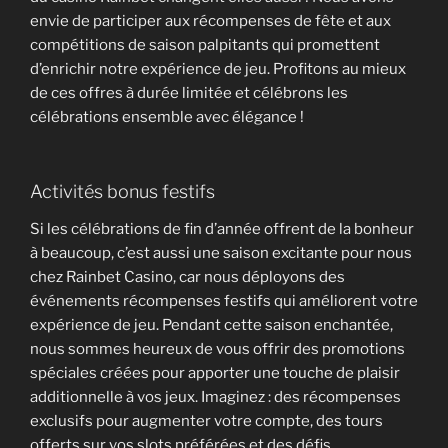
envie de participer aux récompenses de fête et aux
compétitions de saison palpitants qui promettent
d’enrichir notre expérience de jeu. Profitons au mieux
de ces offres à durée limitée et célébrons les
célébrations ensemble avec élégance !
Activités bonus festifs
Si les célébrations de fin d’année offrent de la bonheur
à beaucoup, c’est aussi une saison excitante pour nous
chez Rainbet Casino, car nous déployons des
événements récompenses festifs qui améliorent votre
expérience de jeu. Pendant cette saison enchantée,
nous sommes heureux de vous offrir des promotions
spéciales créées pour apporter une touche de plaisir
additionnelle à vos jeux. Imaginez : des récompenses
exclusifs pour augmenter votre compte, des tours
offerts sur vos slots préférées et des défis