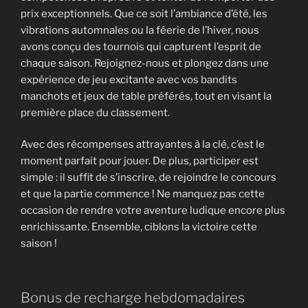
prix exceptionnels. Que ce soit l’ambiance d’été, les
vibrations automnales ou la féerie de l’hiver, nous
avons conçu des tournois qui capturent l’esprit de
chaque saison. Rejoignez-nous et plongez dans une
expérience de jeu excitante avec vos bandits
manchots et jeux de table préférés, tout en visant la
première place du classement.
Avec des récompenses attrayantes à la clé, c’est le
moment parfait pour jouer. De plus, participer est
simple : il suffit de s’inscrire, de rejoindre le concours
et que la partie commence ! Ne manquez pas cette
occasion de rendre votre aventure ludique encore plus
enrichissante. Ensemble, ciblons la victoire cette
saison !
Bonus de recharge hebdomadaires