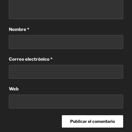
Nombre
*
Correo electrónico
*
Web