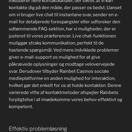
inkluderer flere kontaktkanaler, der sikrer, at vi kan
kontakte dig på den måde, der passer os bedst. Uanset
om vi bruger live chat til instantane svar, sender en e-
mail for detaljerede forespørgsler eller udforsker den
udtømmende FAQ-sektion, har vi muligheder, der er
justeret til vores præferencer. Live chat-funktionen
muliggør straks kommunikation, perfekt til de
hastende spørgsmål. Ved mere indviklede problemer
giver e-mail-support os mulighed for at give
påkrævede oplysninger og modtage velovervejede
svar. Derudover tilbyder Rainbet Casinos sociale
medieplatforme en anden mulighed for interaktion,
hvilket gør det enkelt for os at holde kontakten. Denne
varierede vifte af kontaktmetoder afspejler Rainbets
forpligtelse i at imødekomme vores behov effektivt og
kompetent.
Effektiv problemløsning