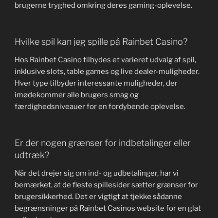
brugerne tryghed omkring deres gaming-oplevelse.
Hvilke spil kan jeg spille på Rainbet Casino?
Hos Rainbet Casino tilbydes et varieret udvalg af spil,
inklusive slots, table games og live dealer-muligheder.
Hver type tilbyder interessante muligheder, der
imødekommer alle brugers smag og
færdighedsniveauer for en fordybende oplevelse.
Er der nogen grænser for indbetalinger eller
udtræk?
Når det drejer sig om ind- og udbetalinger, har vi
bemærket, at de fleste spillesider sætter grænser for
brugersikkerhed. Det er vigtigt at tjekke sådanne
begrænsninger på Rainbet Casinos website for en glat