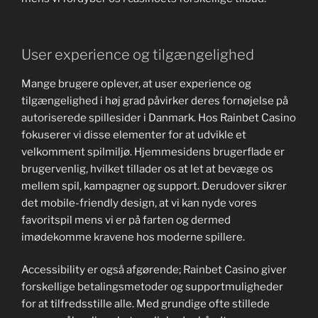
User experience og tilgængelighed
Mange brugere oplever, at user experience og
tilgængelighed i høj grad påvirker deres fornøjelse på
autoriserede spillesider i Danmark. Hos Rainbet Casino
fokuserer vi disse elementer for at udvikle et
velkomment spilmiljø. Hjemmesidens brugerflade er
brugervenlig, hvilket tillader os at let at bevæge os
mellem spil, kampagner og support. Derudover sikrer
det mobile-friendly design, at vi kan nyde vores
favoritspil mens vi er på farten og dermed
imødekomme kravene hos moderne spillere.
Accessibility er også afgørende; Rainbet Casino giver
forskellige betalingsmetoder og supportmuligheder
for at tilfredsstille alle. Med grundige ofte stillede