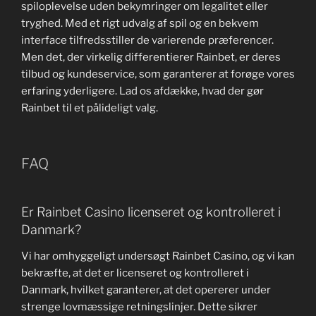
spiloplevelse uden bekymringer om legalitet eller
tryghed. Med et rigt udvalg af spil og en bekvem
interface tilfredsstiller de varierende præferencer.
Men det, der virkelig differentierer Rainbet, er deres
tilbud og kundeservice, som garanterer at forøge vores
erfaring yderligere. Lad os afdække, hvad der gør
Rainbet til et pålideligt valg.
FAQ
Er Rainbet Casino licenseret og kontrolleret i
Danmark?
Vi har omhyggeligt undersøgt Rainbet Casino, og vi kan
bekræfte, at det er licenseret og kontrolleret i
Danmark, hvilket garanterer, at det opererer under
strenge lovmæssige retningslinjer. Dette sikrer