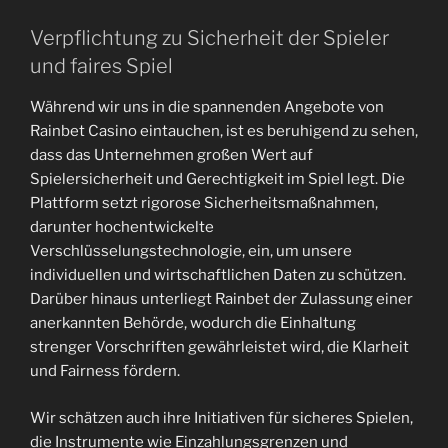
Verpflichtung zu Sicherheit der Spieler
und faires Spiel
Während wir uns in die spannenden Angebote von
Rainbet Casino eintauchen, ist es beruhigend zu sehen,
dass das Unternehmen großen Wert auf
Spielersicherheit und Gerechtigkeit im Spiel legt. Die
Plattform setzt rigorose Sicherheitsmaßnahmen,
darunter hochentwickelte
Verschlüsselungstechnologie, ein, um unsere
individuellen und wirtschaftlichen Daten zu schützen.
Darüber hinaus unterliegt Rainbet der Zulassung einer
anerkannten Behörde, wodurch die Einhaltung
strenger Vorschriften gewährleistet wird, die Klarheit
und Fairness fördern.
Wir schätzen auch ihre Initiativen für sicheres Spielen,
die Instrumente wie Einzahlungsgrenzen und