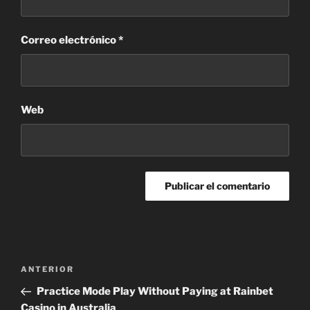
Correo electrónico
*
Web
Navegación
Entrada
ANTERIOR
de
anterior:
Practice Mode Play Without Paying at Rainbet
entradas
Casino in Australia