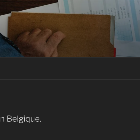
en Belgique.