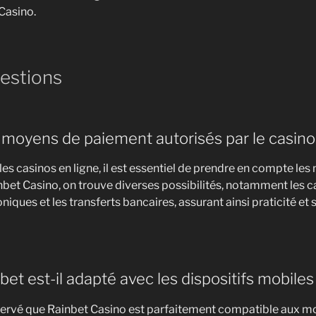
Casino.
uestions
 moyens de paiement autorisés par le casino
es casinos en ligne, il est essentiel de prendre en compte le
bet Casino, on trouve diverses possibilités, notamment les ca
oniques et les transferts bancaires, assurant ainsi praticité et
bet est-il adapté avec les dispositifs mobiles
servé que Rainbet Casino est parfaitement compatible aux m