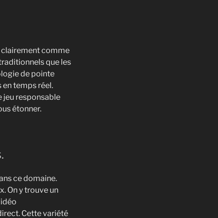
e clairement comme
raditionnels que les
ologie de pointe
 en temps réel.
e jeu responsable
vous étonner.
.
 dans ce domaine.
x. On y trouve un
vidéo
rect. Cette variété