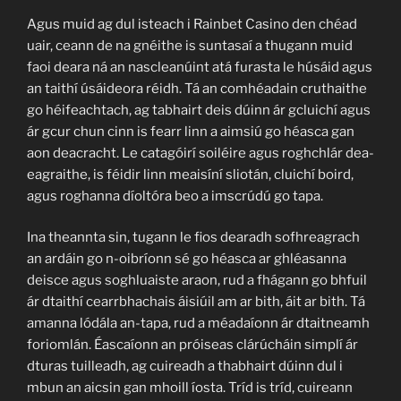
Agus muid ag dul isteach i Rainbet Casino den chéad
uair, ceann de na gnéithe is suntasaí a thugann muid
faoi deara ná an nascleanúint atá furasta le húsáid agus
an taithí úsáideora réidh. Tá an comhéadain cruthaithe
go héifeachtach, ag tabhairt deis dúinn ár gcluichí agus
ár gcur chun cinn is fearr linn a aimsiú go héasca gan
aon deacracht. Le catagóirí soiléire agus roghchlár dea-
eagraithe, is féidir linn meaisíní sliotán, cluichí boird,
agus roghanna díoltóra beo a imscrúdú go tapa.
Ina theannta sin, tugann le fios dearadh sofhreagrach
an ardáin go n-oibríonn sé go héasca ar ghléasanna
deisce agus soghluaiste araon, rud a fhágann go bhfuil
ár dtaithí cearrbhachais áisiúil am ar bith, áit ar bith. Tá
amanna lódála an-tapa, rud a méadaíonn ár dtaitneamh
foriomlán. Éascaíonn an próiseas clárúcháin simplí ár
dturas tuilleadh, ag cuireadh a thabhairt dúinn dul i
mbun an aicsin gan mhoill íosta. Tríd is tríd, cuireann