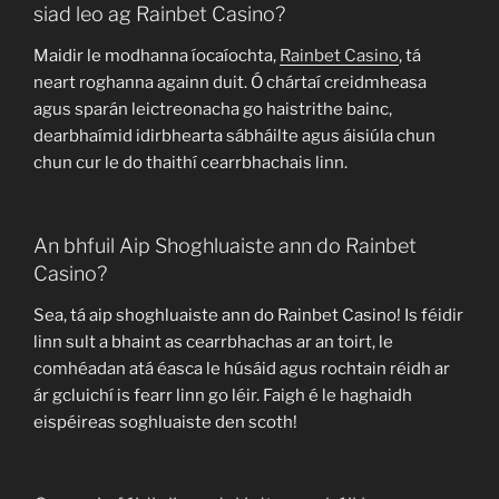
siad leo ag Rainbet Casino?
Maidir le modhanna íocaíochta,
Rainbet Casino
, tá
neart roghanna againn duit. Ó chártaí creidmheasa
agus sparán leictreonacha go haistrithe bainc,
dearbhaímid idirbhearta sábháilte agus áisiúla chun
chun cur le do thaithí cearrbhachais linn.
An bhfuil Aip Shoghluaiste ann do Rainbet
Casino?
Sea, tá aip shoghluaiste ann do Rainbet Casino! Is féidir
linn sult a bhaint as cearrbhachas ar an toirt, le
comhéadan atá éasca le húsáid agus rochtain réidh ar
ár gcluichí is fearr linn go léir. Faigh é le haghaidh
eispéireas soghluaiste den scoth!