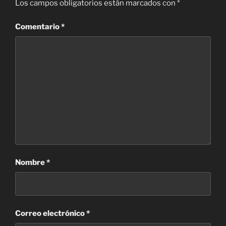
Los campos obligatorios están marcados con
*
Comentario
*
Nombre
*
Correo electrónico
*