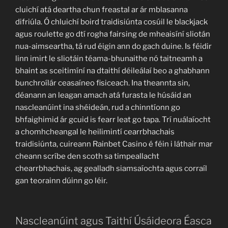
cluichí atá deartha chun freastal ar ár mblasanna
difriúla. Ó chluichí boird traidisiúnta cosúil le blackjack
agus roulette go dtí rogha fairsing de mheaisíní sliotán
nua-aimseartha, tá rud éigin ann do gach duine. Is féidir
linn imirt le sliotáin téama-bhunaithe nó taitneamh a
bhaint as sceitimíní na dtaithí déileálaí beo a ghabhann
bunchroílár ceasaíneo fisiceach. Ina theannta sin,
déanann an leagan amach atá furasta le húsáid an
nascleanúint ina shéideán, rud a chinntíonn go
bhfaighimid ár gcuid is fearr leat go tapa. Trí nuálaíocht
a chomhcheangal le heilimintí cearrbhachais
traidisiúnta, cuireann Rainbet Casino é féin i láthair mar
cheann scríbe den scoth sa timpeallacht
chearrbhachais, ag gealladh siamsaíochta agus corraíl
gan teorainn dúinn go léir.
Nascleanúint agus Taithí Úsáideora Éasca