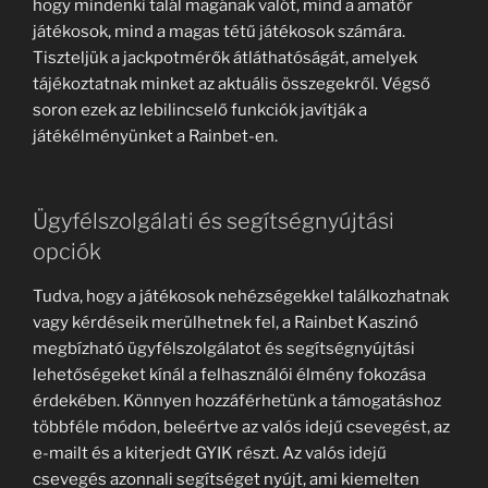
hogy mindenki talál magának valót, mind a amatőr
játékosok, mind a magas tétű játékosok számára.
Tiszteljük a jackpotmérők átláthatóságát, amelyek
tájékoztatnak minket az aktuális összegekről. Végső
soron ezek az lebilincselő funkciók javítják a
játékélményünket a Rainbet-en.
Ügyfélszolgálati és segítségnyújtási
opciók
Tudva, hogy a játékosok nehézségekkel találkozhatnak
vagy kérdéseik merülhetnek fel, a Rainbet Kaszinó
megbízható ügyfélszolgálatot és segítségnyújtási
lehetőségeket kínál a felhasználói élmény fokozása
érdekében. Könnyen hozzáférhetünk a támogatáshoz
többféle módon, beleértve az valós idejű csevegést, az
e-mailt és a kiterjedt GYIK részt. Az valós idejű
csevegés azonnali segítséget nyújt, ami kiemelten