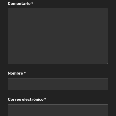
Comentario
*
Nombre
*
Correo electrónico
*