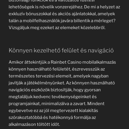
biztonsági funkciók és a változatos fizetési
lehetőségek is növelik vonzerejéhez. De mi a helyzet az
exkluzív bónuszokkal és akciós ajánlatokkal, amelyek
talán a mobilfelhasználók javára billentik a mérleget?
Vizsgáljuk meg ezeket az elemeket közelebbről.
Könnyen kezelhető felület és navigáció
Amikor áttekintjük a Rainbet Casino mobilalkalmazás
könnyen használható felületét, észrevesszük az
természetes tervezési elemeit, amelyek nagyban
javítják a játékélményünket. Az könnyen használható
navigációs eszközök biztosítják, hogy gyorsan
megtaláljuk kedvenc tevékenységeinket és
programjainkat, minimalizálva a zavart. Mindent
egybevetve ez az jól megtervezett kialakítás
szórakoztatóbbá és hatékonnyá formálja az
alkalmazáson töltött időt.