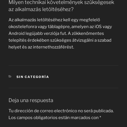
Milyen technikai követelmények szükségesek
az alkalmazás letöltéséhez?
Az alkalmazás letöltéséhez kell egy megfelelő
okostelefonra vagy táblagépre, amelyen az iOS vagy
Android legújabb verziója fut. A zökkenőmentes
telepítés érdekében szükséges átvizsgálni a szabad
helyet és az internethozzáférést.
CATEGORÍAS
SIN CATEGORÍA
Deja una respuesta
Tu dirección de correo electrónico no será publicada.
Los campos obligatorios están marcados con
*