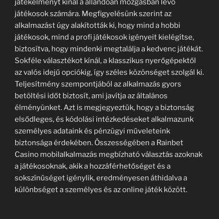
játékélményt kínál a állandóan mozgásban lévő
játékosok számára. Megfigyelésünk szerint az
alkalmazást úgy alakították ki, hogy mind a hobbi
játékosok, mind a profi játékosok igényeit kielégítse,
biztosítva, hogy mindenki megtalálja a kedvenc játékát.
Sokféle választékot kínál, a klasszikus nyerőgépektől
az valós idejű opciókig, így széles közönséget szolgál ki.
Teljesítmény szempontjából az alkalmazás gyors
betöltési időt biztosít, ami javítja az általános
élményünket. Azt is megjegyeztük, hogy a biztonság
elsődleges, és kódolási intézkedéseket alkalmazunk
személyes adataink és pénzügyi műveleteink
biztonsága érdekében. Összességében a Rainbet
Casino mobilalkalmazás megbízható választás azoknak
a játékosoknak, akik a hozzáférhetőséget és a
sokszínűséget igénylik, eredményesen áthidalva a
különbséget a személyes és az online játék között.