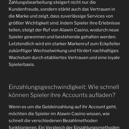
Zahlungsbearbeitung steigert nicht nur die
Kundenfreude, sondern stärkt auch das Vertrauen in
die Marke und zeigt, dass zuverlässige Services von
größter Wichtigkeit sind. Indem Spieler ihre Erlebnisse
teilen, steigt der Ruf von Alawin Casino, wodurch neue
Spieler gewonnen und bestehende gehalten werden.
Letztendlich wird ein starker Markenruf zum Eckpfeiler
zukünftiger Wechselwirkung und fördert nachhaltiges
Wachstum durch etabliertes Vertrauen und eine loyale
Spielerbasis.
Einzahlungsgeschwindigkeit: Wie schnell
können Spieler ihre Accounts aufladen?
Wenn es um die Geldeinzahlung auf ihr Account geht,
möchten die Spieler im Alawin Casino wissen, wie
schnell die verschiedenen Bezahlmethoden
funktionieren. Ein Vergleich der Einzahlungsmethoden