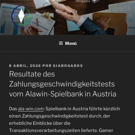
Saltar
al
contenido
Menú
PUBLICADO
8 ABRIL, 2026
POR
SIABOGADOS
EL
Resultate des
Zahlungsgeschwindigkeitstests
vom Alawin-Spielbank in Austria
Das
ala-win.com
-Spielbank in Austria führte kürzlich
einen Zahlungsgeschwindigkeitstest durch, der
erhebliche Einblicke über die
Transaktionsverarbeitungszeiten lieferte. Gamer