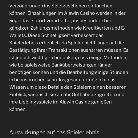
Verzögerungen ins Spielgeschehen eintauchen
können. Einzahlungen im Alawin Casino werden in der
Regel fast sofort verarbeitet, insbesondere bei
gängigen Zahlungsmethoden wie Kreditkarten und E-
Wallets. Diese Schnelligkeit verbessert das
Spielerlebnis erheblich, da Spieler nicht lange auf die
Bestätigung ihrer Transaktionen ausharren müssen. Es
ist jedoch wichtig zu bedenken, dass einige Methoden,
wie beispielsweise Banküberweisungen, länger
benötigen können und die Bearbeitung einige Stunden
in beanspruchen kann. Insgesamt ermöglicht das
Wissen um diese Details den Spielern einen besseren
Einblick, wie rasch sie auf ihr Guthaben zugreifen und
ihre Lieblingsspiele im Alawin Casino genießen
können.
Auswirkungen auf das Spielerlebnis