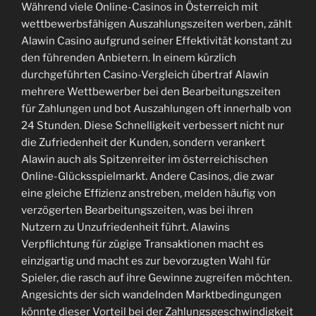
Während viele Online-Casinos in Österreich mit
wettbewerbsfähigen Auszahlungszeiten werben, zählt
Alawin Casino aufgrund seiner Effektivität konstant zu
den führenden Anbietern. In einem kürzlich
durchgeführten Casino-Vergleich übertraf Alawin
mehrere Wettbewerber bei den Bearbeitungszeiten
für Zahlungen und bot Auszahlungen oft innerhalb von
24 Stunden. Diese Schnelligkeit verbessert nicht nur
die Zufriedenheit der Kunden, sondern verankert
Alawin auch als Spitzenreiter im österreichischen
Online-Glücksspielmarkt. Andere Casinos, die zwar
eine gleiche Effizienz anstreben, melden häufig von
verzögerten Bearbeitungszeiten, was bei ihren
Nutzern zu Unzufriedenheit führt. Alawins
Verpflichtung für zügige Transaktionen macht es
einzigartig und macht es zur bevorzugten Wahl für
Spieler, die rasch auf ihre Gewinne zugreifen möchten.
Angesichts der sich wandelnden Marktbedingungen
könnte dieser Vorteil bei der Zahlungsgeschwindigkeit