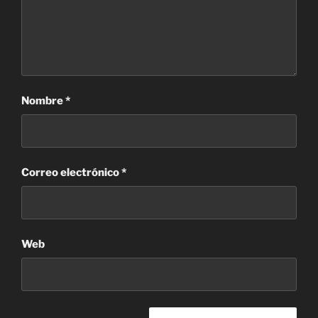
Nombre
*
Correo electrónico
*
Web