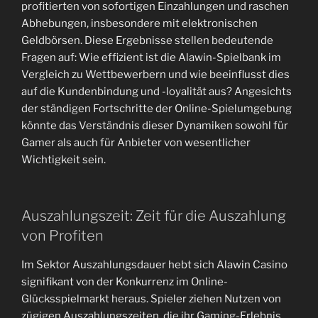
profitierten von sofortigen Einzahlungen und raschen
Abhebungen, insbesondere mit elektronischen
Geldbörsen. Diese Ergebnisse stellen bedeutende
Fragen auf: Wie effizient ist die Alawin-Spielbank im
Vergleich zu Wettbewerbern und wie beeinflusst dies
auf die Kundenbindung und -loyalität aus? Angesichts
der ständigen Fortschritte der Online-Spielumgebung
könnte das Verständnis dieser Dynamiken sowohl für
Gamer als auch für Anbieter von wesentlicher
Wichtigkeit sein.
Auszahlungszeit: Zeit für die Auszahlung
von Profiten
Im Sektor Auszahlungsdauer hebt sich Alawin Casino
signifikant von der Konkurrenz im Online-
Glücksspielmarkt heraus. Spieler ziehen Nutzen von
zügigen Auszahlungszeiten, die ihr Gaming-Erlebnis