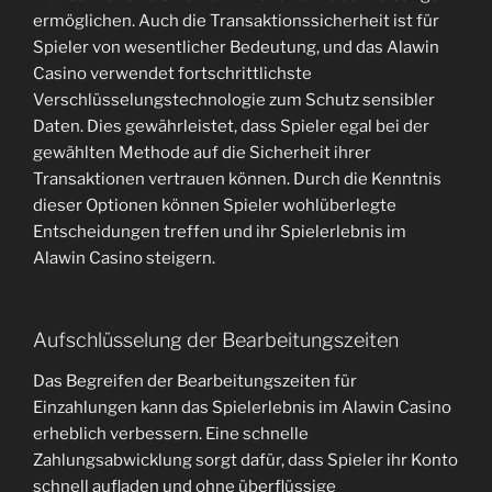
ermöglichen. Auch die Transaktionssicherheit ist für
Spieler von wesentlicher Bedeutung, und das Alawin
Casino verwendet fortschrittlichste
Verschlüsselungstechnologie zum Schutz sensibler
Daten. Dies gewährleistet, dass Spieler egal bei der
gewählten Methode auf die Sicherheit ihrer
Transaktionen vertrauen können. Durch die Kenntnis
dieser Optionen können Spieler wohlüberlegte
Entscheidungen treffen und ihr Spielerlebnis im
Alawin Casino steigern.
Aufschlüsselung der Bearbeitungszeiten
Das Begreifen der Bearbeitungszeiten für
Einzahlungen kann das Spielerlebnis im Alawin Casino
erheblich verbessern. Eine schnelle
Zahlungsabwicklung sorgt dafür, dass Spieler ihr Konto
schnell aufladen und ohne überflüssige