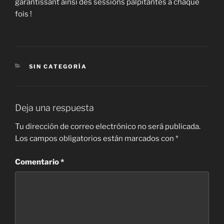
garantissant ainsi des sessions palpitantes à chaque
fois !
CATEGORÍAS
SIN CATEGORÍA
Deja una respuesta
Tu dirección de correo electrónico no será publicada.
Los campos obligatorios están marcados con
*
Comentario
*