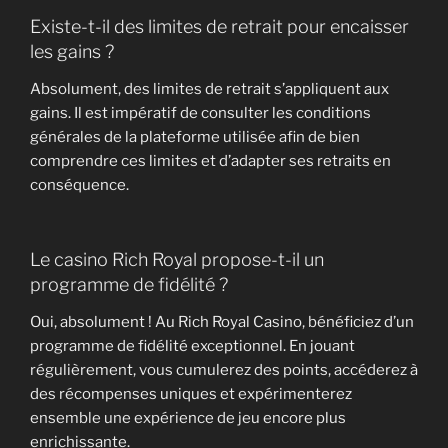
Existe-t-il des limites de retrait pour encaisser
les gains ?
Absolument, des limites de retrait s’appliquent aux
gains. Il est impératif de consulter les conditions
générales de la plateforme utilisée afin de bien
comprendre ces limites et d’adapter ses retraits en
conséquence.
Le casino Rich Royal propose-t-il un
programme de fidélité ?
Oui, absolument ! Au Rich Royal Casino, bénéficiez d’un
programme de fidélité exceptionnel. En jouant
régulièrement, vous cumulerez des points, accéderez à
des récompenses uniques et expérimenterez
ensemble une expérience de jeu encore plus
enrichissante.