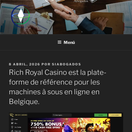
Saltar
al
contenido
Menú
PUBLICADO
8 ABRIL, 2026
POR
SIABOGADOS
EL
Rich Royal Casino est la plate-
forme de référence pour les
machines à sous en ligne en
Belgique.