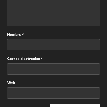
Nombre
*
Correo electrónico
*
Web