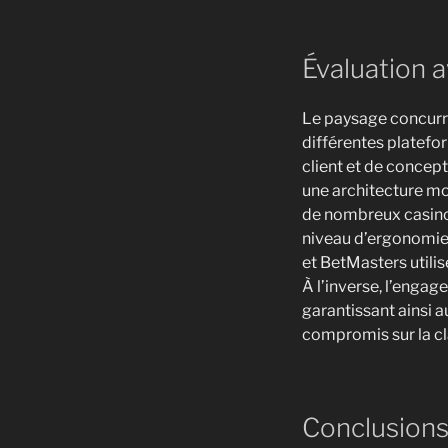
Évaluation a
Le paysage concurre
différentes platef
client et de concep
une architecture mob
de nombreux casinos
niveau d’ergonomie
et BetMasters utilis
À l’inverse, l’enga
garantissant ainsi 
compromis sur la cl
Conclusions 