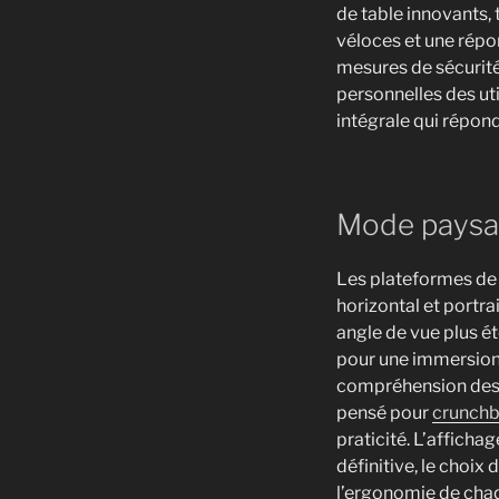
de table innovants,
véloces et une répon
mesures de sécurité
personnelles des ut
intégrale qui répo
Mode paysage
Les plateformes de 
horizontal et portr
angle de vue plus ét
pour une immersion 
compréhension des v
pensé pour
crunch
praticité. L’afficha
définitive, le choix
l’ergonomie de chaq