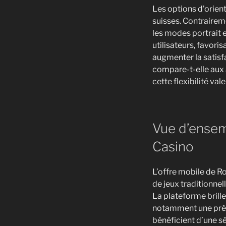
Les options d’orien
suisses. Contrairem
les modes portrait 
utilisateurs, favori
augmenter la satis
compare-t-elle aux
cette flexibilité va
Vue d’ensem
Casino
L’offre mobile de 
de jeux traditionnel
La plateforme brille
notamment une prése
bénéficient d’une sé