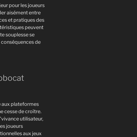
eur pour les joueurs
uler aisément entre
ces et pratiques des
actéristiques peuvent
te souplesse se
es conséquences de
Robocat
e aux plateformes
ne cesse de croître.
vivance utilisateur,
Les joueurs
tionnelles aux jeux