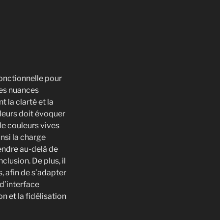
fonctionnelle pour
les nuances
 la clarté et la
uleurs doit évoquer
de couleurs vives
insi la charge
tendre au-delà de
clusion. De plus, il
, afin de s’adapter
 d’interface
n et la fidélisation