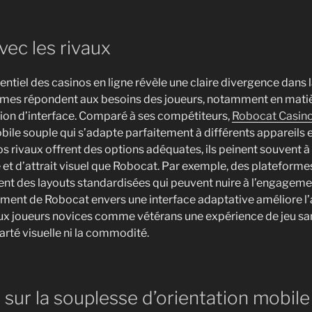
vec les rivaux
ntiel des casinos en ligne révèle une claire divergence dans 
ormes répondent aux besoins des joueurs, notamment en mati
tion d’interface. Comparé à ses compétiteurs,
Robocat Casin
ile souple qui s’adapte parfaitement à différents appareils et 
 rivaux offrent des options adéquates, ils peinent souvent 
 et d’attrait visuel que Robocat. Par exemple, des platefo
ent des layouts standardisées qui peuvent nuire à l’engagemen
gement de Robocat envers une interface adaptative améliore l’a
aux joueurs novices comme vétérans une expérience de jeu sa
arté visuelle ni la commodité.
sur la souplesse d’orientation mobile