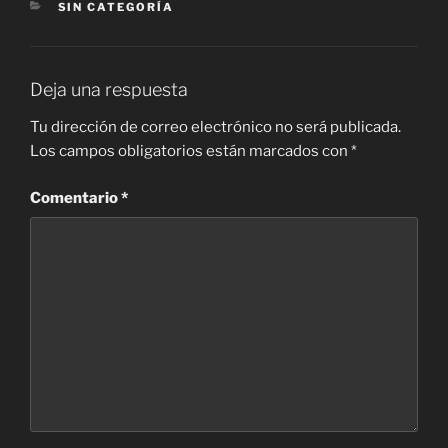
CATEGORÍAS
SIN CATEGORÍA
Deja una respuesta
Tu dirección de correo electrónico no será publicada.
Los campos obligatorios están marcados con
*
Comentario
*