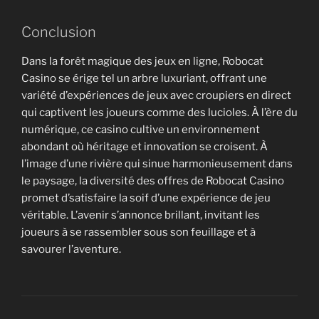
Conclusion
Dans la forêt magique des jeux en ligne, Robocat
Casino se érige tel un arbre luxuriant, offrant une
variété d’expériences de jeux avec croupiers en direct
qui captivent les joueurs comme des lucioles. À l’ère du
numérique, ce casino cultive un environnement
abondant où héritage et innovation se croisent. À
l’image d’une rivière qui sinue harmonieusement dans
le paysage, la diversité des offres de Robocat Casino
promet d’satisfaire la soif d’une expérience de jeu
véritable. L’avenir s’annonce brillant, invitant les
joueurs à se rassembler sous son feuillage et à
savourer l’aventure.