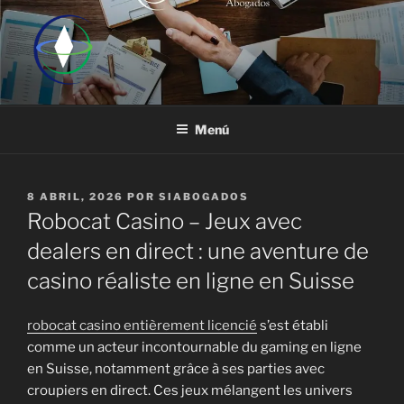
Saltar
al
contenido
Menú
PUBLICADO
8 ABRIL, 2026
POR
SIABOGADOS
EL
Robocat Casino – Jeux avec
dealers en direct : une aventure de
casino réaliste en ligne en Suisse
robocat casino entièrement licencié
s’est établi
comme un acteur incontournable du gaming en ligne
en Suisse, notamment grâce à ses parties avec
croupiers en direct. Ces jeux mélangent les univers