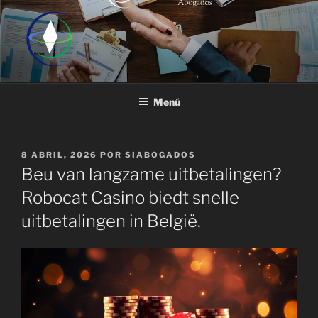
Saltar
al
contenido
Menú
PUBLICADO
8 ABRIL, 2026
POR
SIABOGADOS
EL
Beu van langzame uitbetalingen?
Robocat Casino biedt snelle
uitbetalingen in België.