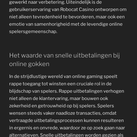
gewerkt naar verbetering. Uiteindelijk is de
gebruikerservaring van Robocat Casino ontworpen om
niet alleen tevredenheid te bevorderen, maar ook een
emotie van samenhorigheid met de levendige online
spelersgemeenschap.
Het waarde van snelle uitbetalingen bij
online gokken
In de strijdlustige wereld van online gaming speelt
rappe toegang tot winsten een cruciale rol in de
blijdschap van spelers. Rappe uitbetalingen verhogen
niet alleen de klantervaring, maar bouwen ook
zekerheid en getrouwheid op bij spelers. Spelers
wensen steeds vaker naadloze transacties, omdat
vertraagde uitbetalingsprocessen kunnen resulteren
in ergernis en onvrede, waardoor ze op zoek gaan naar
alternatieven. Snelle uitbetalingen worden gezien als