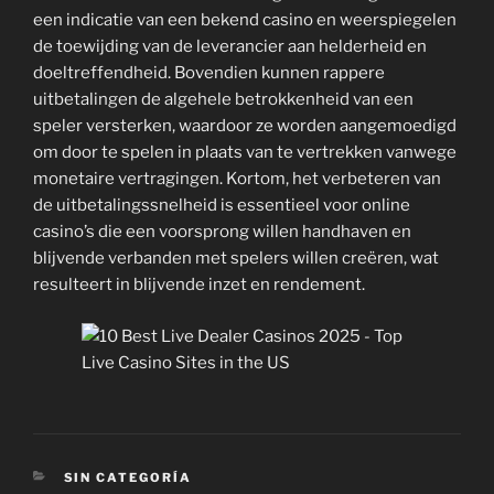
een indicatie van een bekend casino en weerspiegelen
de toewijding van de leverancier aan helderheid en
doeltreffendheid. Bovendien kunnen rappere
uitbetalingen de algehele betrokkenheid van een
speler versterken, waardoor ze worden aangemoedigd
om door te spelen in plaats van te vertrekken vanwege
monetaire vertragingen. Kortom, het verbeteren van
de uitbetalingssnelheid is essentieel voor online
casino’s die een voorsprong willen handhaven en
blijvende verbanden met spelers willen creëren, wat
resulteert in blijvende inzet en rendement.
CATEGORÍAS
SIN CATEGORÍA