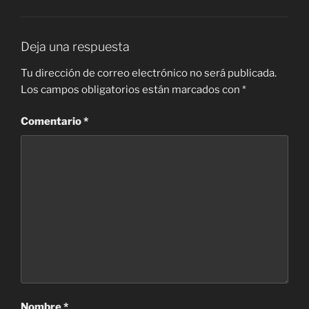
Deja una respuesta
Tu dirección de correo electrónico no será publicada.
Los campos obligatorios están marcados con
*
Comentario
*
Nombre
*