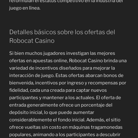
reformulan el estatus competitivo en la industria del
juego en línea.
Detalles básicos sobre los ofertas del
Robocat Casino
Si bien muchos jugadores investigan las mejores
ofertas en apuestas online, Robocat Casino brinda una
variedad de incentivos diseñados para mejorar la
interacción de juego. Estas ofertas abarcan bonos de
bienvenida, incentivos por ingreso y recompensas por
fidelidad, cada una creada para captar nuevos
participantes y mantener a los actuales. El oferta de
entrada generalmente ofrece un porcentaje del
depósito inicial, lo que puede aumentar
considerablemente el fondo inicial. Además, el sitio
ofrece vueltas sin costo en máquinas tragamonedas
populares, animando a los participantes a descubrir