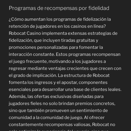
Programas de recompensas por fidelidad
¿Cómo aumentan los programas de fidelización la
retención de jugadores en los casinos en línea?
Robocat Casino implementa extensas estrategias de
fidelización, que incluyen tiradas gratuitas y
promociones personalizadas para fomentar la
interacción constante. Estos programas recompensan
el juego frecuente, motivando a los jugadores a
regresar mediante ventajas crecientes que crecen con
el grado de implicación. La estructura de Robocat
fomenta los ingresos y el apostar, componentes
esenciales para desarrollar una base de clientes leales.
Además, las ofertas exclusivas diseñadas para
jugadores fieles no solo brindan premios concretos,
sino que también promueven un sentimiento de
comunidad a la comunidad de juego. Al ofrecer
constantemente recompensas valiosas, Robocat no