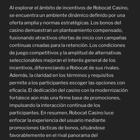
Al explorar el ámbito de incentivos de Robocat Casino,
se encuentra un ambiente dinámico definido por una
oferta amplia y normas estratégicas. Los bonos del
casino demuestran un planteamiento compensado,
fusionando atractivos ofertas de inicio con campañas
continuas creadas para la retención. Los condiciones
de juego competitivos y la amplitud de alternativas
seleccionables mejoran el interés general de los
incentivos, diferenciando a Robocat de sus rivales.
Además, la claridad en los términos y requisitos
permite a los participantes escoger las opciones con
eficacia. El dedicación del casino con la modernización
fortalece aún más una firme base de promociones,
impulsando la interacción continua de los
participantes. En resumen, Robocat Casino luce
enfocar la experiencia del usuario mediante
promociones tácticas de bonos, situándose
favorablemente en el rival panorama del