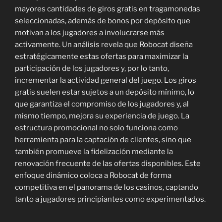
mayores cantidades de giros gratis en tragamonedas
seleccionadas, además de bonos por depósito que
motivan a los jugadores a involucrarse más
activamente. Un análisis revela que Robocat diseña
estratégicamente estas ofertas para maximizar la
participación de los jugadores y, por lo tanto,
incrementar la actividad general del juego. Los giros
gratis suelen estar sujetos a un depósito mínimo, lo
que garantiza el compromiso de los jugadores y, al
mismo tiempo, mejora su experiencia de juego. La
estructura promocional no solo funciona como
herramienta para la captación de clientes, sino que
también promueve la fidelización mediante la
renovación frecuente de las ofertas disponibles. Este
enfoque dinámico coloca a Robocat de forma
competitiva en el panorama de los casinos, captando
tanto a jugadores principiantes como experimentados.