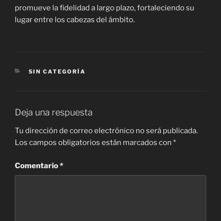
promueve la fidelidad a largo plazo, fortaleciendo su
lugar entre los cabezas del ámbito.
CATEGORÍAS
SIN CATEGORÍA
Deja una respuesta
Tu dirección de correo electrónico no será publicada.
Los campos obligatorios están marcados con
*
Comentario
*