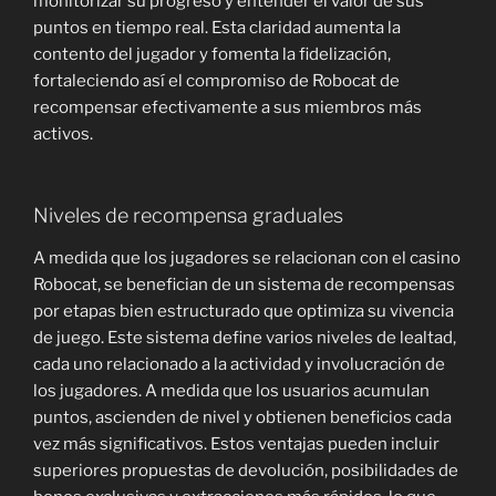
monitorizar su progreso y entender el valor de sus
puntos en tiempo real. Esta claridad aumenta la
contento del jugador y fomenta la fidelización,
fortaleciendo así el compromiso de Robocat de
recompensar efectivamente a sus miembros más
activos.
Niveles de recompensa graduales
A medida que los jugadores se relacionan con el casino
Robocat, se benefician de un sistema de recompensas
por etapas bien estructurado que optimiza su vivencia
de juego. Este sistema define varios niveles de lealtad,
cada uno relacionado a la actividad y involucración de
los jugadores. A medida que los usuarios acumulan
puntos, ascienden de nivel y obtienen beneficios cada
vez más significativos. Estos ventajas pueden incluir
superiores propuestas de devolución, posibilidades de