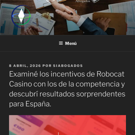
Saltar
al
contenido
Menú
PUBLICADO
8 ABRIL, 2026
POR
SIABOGADOS
EL
Examiné los incentivos de Robocat
Casino con los de la competencia y
descubrí resultados sorprendentes
para España.