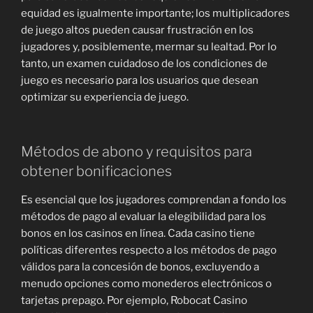
equidad es igualmente importante; los multiplicadores
de juego altos pueden causar frustración en los
jugadores y, posiblemente, mermar su lealtad. Por lo
tanto, un examen cuidadoso de los condiciones de
juego es necesario para los usuarios que desean
optimizar su experiencia de juego.
Métodos de abono y requisitos para
obtener bonificaciones
Es esencial que los jugadores comprendan a fondo los
métodos de pago al evaluar la elegibilidad para los
bonos en los casinos en línea. Cada casino tiene
políticas diferentes respecto a los métodos de pago
válidos para la concesión de bonos, excluyendo a
menudo opciones como monederos electrónicos o
tarjetas prepago. Por ejemplo, Robocat Casino