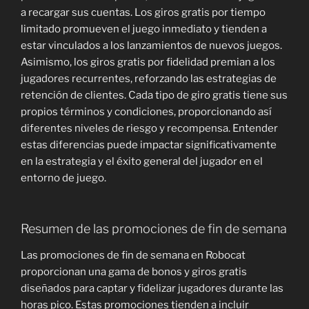
a recargar sus cuentas. Los giros gratis por tiempo
limitado promueven el juego inmediato y tienden a
estar vinculados a los lanzamientos de nuevos juegos.
Asimismo, los giros gratis por fidelidad premian a los
jugadores recurrentes, reforzando las estrategias de
retención de clientes. Cada tipo de giro gratis tiene sus
propios términos y condiciones, proporcionando así
diferentes niveles de riesgo y recompensa. Entender
estas diferencias puede impactar significativamente
en la estrategia y el éxito general del jugador en el
entorno de juego.
Resumen de las promociones de fin de semana
Las promociones de fin de semana en Robocat
proporcionan una gama de bonos y giros gratis
diseñados para captar y fidelizar jugadores durante las
horas pico. Estas promociones tienden a incluir