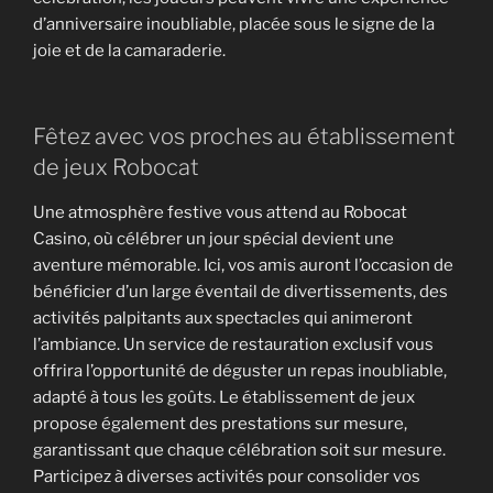
d’anniversaire inoubliable, placée sous le signe de la
joie et de la camaraderie.
Fêtez avec vos proches au établissement
de jeux Robocat
Une atmosphère festive vous attend au Robocat
Casino, où célébrer un jour spécial devient une
aventure mémorable. Ici, vos amis auront l’occasion de
bénéficier d’un large éventail de divertissements, des
activités palpitants aux spectacles qui animeront
l’ambiance. Un service de restauration exclusif vous
offrira l’opportunité de déguster un repas inoubliable,
adapté à tous les goûts. Le établissement de jeux
propose également des prestations sur mesure,
garantissant que chaque célébration soit sur mesure.
Participez à diverses activités pour consolider vos