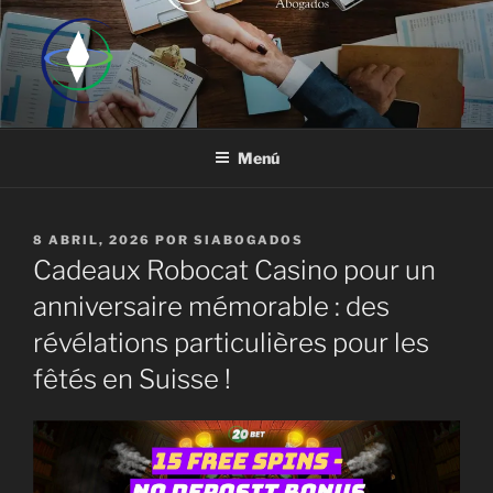
Saltar
al
contenido
Menú
PUBLICADO
8 ABRIL, 2026
POR
SIABOGADOS
EL
Cadeaux Robocat Casino pour un
anniversaire mémorable : des
révélations particulières pour les
fêtés en Suisse !