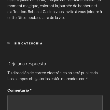
hasard plane dans l’air, chaque anniversaire devient un
moment magique, colorant la journée de bonheur et
d’affection. Robocat Casino vous invite à vous joindre à
cette fête spectaculaire de la vie.
CATEGORÍAS
SIN CATEGORÍA
Deja una respuesta
Tu dirección de correo electrónico no será publicada.
Los campos obligatorios están marcados con
*
Comentario
*