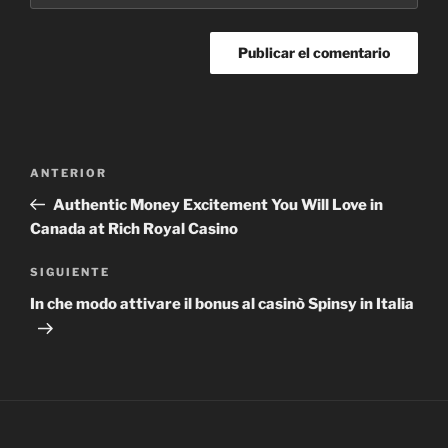
Navegación
Entrada
ANTERIOR
de
anterior:
Authentic Money Excitement You Will Love in
entradas
Canada at Rich Royal Casino
Siguiente
SIGUIENTE
entrada
In che modo attivare il bonus al casinò Spinsy in Italia