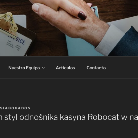
Nuestro Equipo
Artículos
Contacto
SIABOGADOS
styl odnośnika kasyna Robocat w na