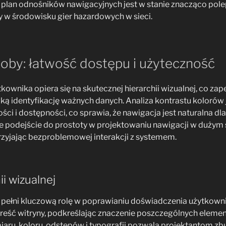
y plan odnośników nawigacyjnych jest w stanie znacząco pol
y w środowisku gier hazardowych w sieci.
oby: łatwość dostępu i użyteczność
ownika opiera się na skutecznej hierarchii wizualnej, co za
ą identyfikację ważnych danych. Analiza kontrastu kolorów 
ści i dostępności, co sprawia, że nawigacja jest naturalna d
we podejście do prostoty w projektowaniu nawigacji w dużym
rzyjając bezproblemowej interakcji z systemem.
i wizualnej
a pełni kluczową rolę w poprawianiu doświadczenia użytkown
treść witryny, podkreślając znaczenie poszczególnych eleme
iaru, koloru, odstępów i typografii pozwala projektantom z