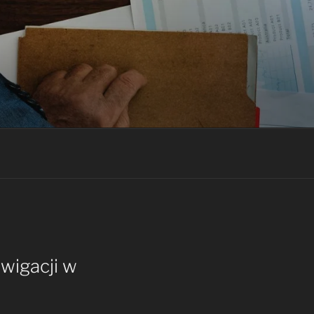
wigacji w