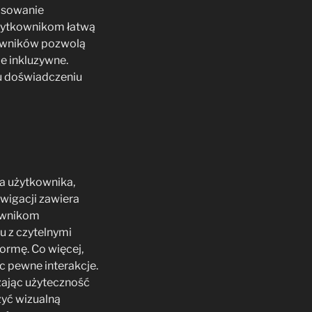
osowanie
użytkownikom łatwą
kowników pozwolą
e inkluzywne.
u doświadczeniu
a użytkownika,
wigacji zawiera
kownikom
u z czytelnymi
ormę. Co więcej,
c pewne interakcje.
zając użyteczność
zyć wizualną