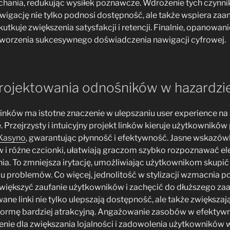
chania, redukując wysiłek poznawcze. Wdrożenie tych czynn
wigację nie tylko podnosi dostępność, ale także wspiera za
utkuje zwiększenia satysfakcji i retencji. Finalnie, opanowa
stworzenia sukcesywnego doświadczenia nawigacji cyfrowej.
rojektowania odnośników w hazardzie
linków ma istotne znaczenie w ulepszaniu user experience na
 Przejrzysty i intuicyjny projekt linków kieruje użytkownik
Kasyno
, gwarantując płynność i efektywność. Jasne wskazówk
w i różne czcionki, ułatwiają graczom szybko rozpoznawać e
a. To zmniejsza irytację, umożliwiając użytkownikom skupić 
u problemów. Co więcej, jednolitość w stylizacji wzmacnia p
większyć zaufanie użytkowników i zachęcić do dłuższego za
ne linki nie tylko ulepszają dostępność, ale także zwiększaj
tformę bardziej atrakcyjną. Angażowanie zasobów w efektywną
nie dla zwiększania lojalności i zadowolenia użytkowników