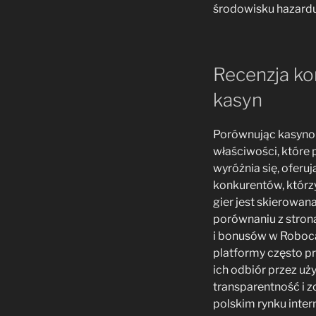
środowisku hazardu
Recenzja ko
kasyn
Porównując kasyno 
właściwości, które 
wyróżnia się, oferu
konkurentów, którzy
gier jest skierowan
porównaniu z strona
i bonusów w Roboca
platformy często p
ich odbiór przez u
transparentność i z
polskim rynku inte