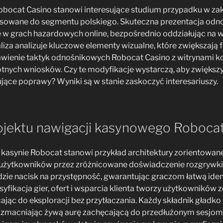
obocat Casino stanowi interesujące studium przypadku w zak
asowane do segmentu polskiego. Skuteczna prezentacja od
 w grach hazardowych online, bezpośrednio oddziałując na 
liza analizuje kluczowe elementy wizualne, które zwiększają 
awienie taktyk odnośnikowych Robocat Casino z witrynami k
otnych wniosków. Czy te modyfikacje wystarczą, aby zwiększyć
jące poprawy? Wyniki są w stanie zaskoczyć interesariuszy.
ojektu nawigacji kasynowego Roboca
 kasynie Robocat stanowi przykład architektury zorientowane
użytkowników przez zróżnicowane doświadczenie rozgrywki.
dzie nacisk na przystępność, gwarantując graczom łatwą ide
lasyfikacja gier, ofert i wsparcia klienta tworzy użytkownikó
jąc do eksploracji bez przytłaczania. Każdy składnik gładk
 wzmacniając żywą aurę zachęcającą do przedłużonym sesjom