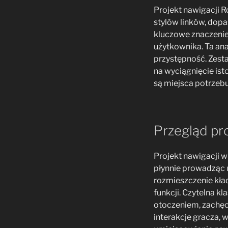
Projekt nawigacji R
stylów linków, dop
kluczowe znaczenie
użytkownika. Ta ana
przystępność. Zest
na wyciągnięcie ist
są miejsca potrzebu
Przegląd pr
Projekt nawigacji w
płynnie prowadząc 
rozmieszczenie kła
funkcji. Czytelna k
otoczeniem, zachęca
interakcje gracza,