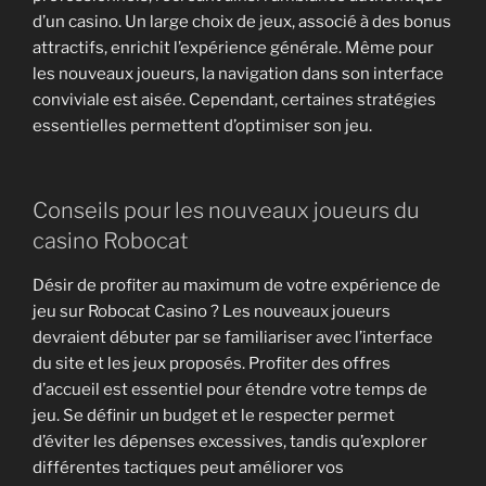
d’un casino. Un large choix de jeux, associé à des bonus
attractifs, enrichit l’expérience générale. Même pour
les nouveaux joueurs, la navigation dans son interface
conviviale est aisée. Cependant, certaines stratégies
essentielles permettent d’optimiser son jeu.
Conseils pour les nouveaux joueurs du
casino Robocat
Désir de profiter au maximum de votre expérience de
jeu sur Robocat Casino ? Les nouveaux joueurs
devraient débuter par se familiariser avec l’interface
du site et les jeux proposés. Profiter des offres
d’accueil est essentiel pour étendre votre temps de
jeu. Se définir un budget et le respecter permet
d’éviter les dépenses excessives, tandis qu’explorer
différentes tactiques peut améliorer vos