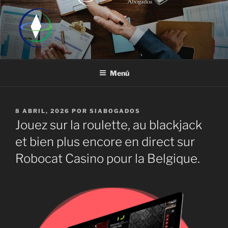
Saltar
al
contenido
Menú
PUBLICADO
8 ABRIL, 2026
POR
SIABOGADOS
EL
Jouez sur la roulette, au blackjack
et bien plus encore en direct sur
Robocat Casino pour la Belgique.