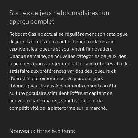
Sorties de jeux hebdomadaires : un
aperçu complet
Robocat Casino actualise régulièrement son catalogue
de jeux avec des nouveautés hebdomadaires qui
captivent les joueurs et soulignent l’innovation.
Chaque semaine, de nouvelles catégories de jeux, des
machines à sous aux jeux de table, sont offertes afin de
satisfaire aux préférences variées des joueurs et
d’enrichir leur expérience. De plus, des jeux
thématiques liés aux événements annuels ou à la
culture populaire stimulent l’offre et captent de
nouveaux participants, garantissant ainsi la
compétitivité de la plateforme sur le marché.
Nouveaux titres excitants