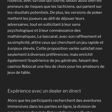
roulette, avec sa roue qui tourne, séduit aussi bien les
preneurs de risques que les tacticiens, qui parient sur
les résultats potentiels. De plus, les versions de poker
mettent les joueurs au défi de déjouer leurs
adversaires, tout en sollicitant à leur sens
psychologique et à leur connaissance des
mathématiques. Le baccarat, avec son raffinement et
sa simplicité, attire ceux qui cherchent un jeu rapide et
à enjeux élevés. Cette proposition variée satisfait non
seulement à diverses préférences, mais enrichit
également l’expérience de jeu générale, faisant des
casinos Robocat une lieu de choix pour les amateurs de
jeux de table.
Expérience avec un dealer en direct
Alors que les participants recherchent des aventures
immersives dans les parties en ligne, la division de