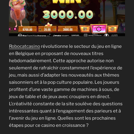
Robocatcasino
révolutionne le secteur du jeu en ligne
en Belgique en proposant de nouveaux titres
hebdomadairement. Cette approche autorise non
seulement de rafraîchir constamment l’expérience de
jeu, mais aussi d’adapter les nouveautés aux thèmes
saisonniers et à la pop culture populaire. Les joueurs
profitent d’une vaste gamme de machines à sous, de
jeux de table et de jeux avec croupiers en direct.
L’créativité constante de la site soulève des questions
intéressantes quant à l’engagement des parieurs et à
l’avenir du jeu en ligne. Quelles sont les prochaines
étapes pour ce casino en croissance ?