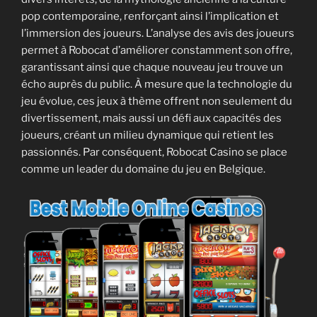
pop contemporaine, renforçant ainsi l’implication et
l’immersion des joueurs. L’analyse des avis des joueurs
permet à Robocat d’améliorer constamment son offre,
garantissant ainsi que chaque nouveau jeu trouve un
écho auprès du public. À mesure que la technologie du
jeu évolue, ces jeux à thème offrent non seulement du
divertissement, mais aussi un défi aux capacités des
joueurs, créant un milieu dynamique qui retient les
passionnés. Par conséquent, Robocat Casino se place
comme un leader du domaine du jeu en Belgique.