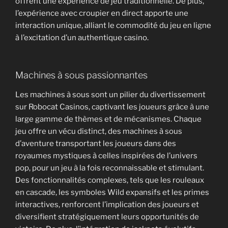
offrent une expérience de jeu traditionnelle. De plus,
l’expérience avec croupier en direct apporte une
interaction unique, alliant le commodité du jeu en ligne
à l’excitation d’un authentique casino.
Machines à sous passionnantes
Les machines à sous sont un pilier du divertissement
sur Robocat Casinos, captivant les joueurs grâce à une
large gamme de thèmes et de mécanismes. Chaque
jeu offre un vécu distinct, des machines à sous
d’aventure transportant les joueurs dans des
royaumes mystiques à celles inspirées de l’univers
pop, pour un jeu à la fois reconnaissable et stimulant.
Des fonctionnalités complexes, tels que les rouleaux
en cascade, les symboles Wild expansifs et les primes
interactives, renforcent l’implication des joueurs et
diversifient stratégiquement leurs opportunités de