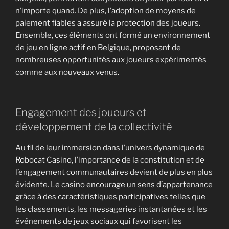
n’importe quand. De plus, l’adoption de moyens de
paiement fiables a assuré la protection des joueurs.
Ensemble, ces éléments ont formé un environnement
de jeu en ligne actif en Belgique, proposant de
nombreuses opportunités aux joueurs expérimentés
comme aux nouveaux venus.
Engagement des joueurs et
développement de la collectivité
Au fil de leur immersion dans l’univers dynamique de
Robocat Casino, l’importance de la constitution et de
l’engagement communautaires devient de plus en plus
évidente. Le casino encourage un sens d’appartenance
grâce à des caractéristiques participatives telles que
les classements, les messageries instantanées et les
événements de jeux sociaux qui favorisent les