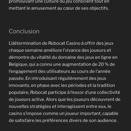
promouvant une culture du jeu conscient tout en
mettant le amusement au cœur de ses objectifs.
Conclusion
L’détermination de Robocat Casino à offrir des jeux
chaque semaine améliore l’vivance des joueurs et
démontre du vitalité du domaine des jeux en ligne en
Belgique, qui a connu une augmentation de 20 % de
l’engagement des utilisateurs au cours de l’année
passée. En introduisant régulièrement des jeux
innovants, en phase avec les périodes et la tradition
populaire, Robocat participe à l’essor d’une collectivité
de joueurs active. Alors que les joueurs découvrent de
nouvelles stratégies et interagissent entre eux, le
casino s’impose comme un joueur important, capable
de satisfaire les préférences divers de son audience.