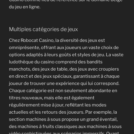
du jeu en ligne.
Multiples catégories de jeux
Chez Robocat Casino, la diversité des jeux est
omniprésente, offrant aux joueurs un vaste choix de
options adaptés à leurs goûts et styles de jeu. La vaste
ludothèque du casino comprend des bandits
manchots, des jeux de table, des jeux avec croupiers
en direct et des jeux spéciaux, garantissant à chaque
joueur de trouver une expérience qui lui correspond.
Chaque catégorie est non seulement abondante en
titres nouveaux, mais elle est également
régulièrement mise à jour, reflétant les modes
actuelles et les retours des joueurs. Par exemple, la
section machines à sous propose un grand éventail,
des machines à fruits classiques aux machines à sous
vidéo sophistiquées aux scénarios immersifs. Quant