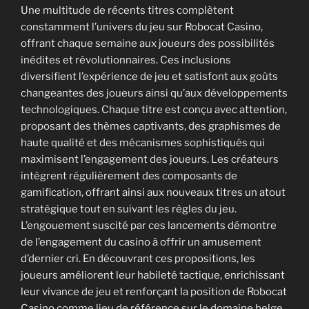
Une multitude de récents titres complètent
constamment l’univers du jeu sur Robocat Casino,
offrant chaque semaine aux joueurs des possibilités
inédites et révolutionnaires. Ces inclusions
diversifient l’expérience de jeu et satisfont aux goûts
changeantes des joueurs ainsi qu’aux développements
technologiques. Chaque titre est conçu avec attention,
proposant des thèmes captivants, des graphismes de
haute qualité et des mécanismes sophistiqués qui
maximisent l’engagement des joueurs. Les créateurs
intègrent régulièrement des composants de
gamification, offrant ainsi aux nouveaux titres un atout
stratégique tout en suivant les règles du jeu.
L’engouement suscité par ces lancements démontre
de l’engagement du casino à offrir un amusement
d’dernier cri. En découvrant ces propositions, les
joueurs améliorent leur habileté tactique, enrichissant
leur vivance de jeu et renforçant la position de Robocat
Casino comme lieu de référence sur le domaine belge