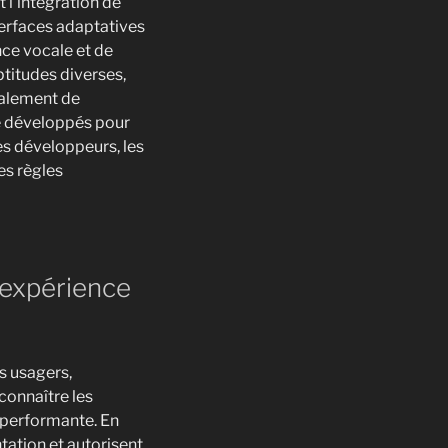
 l’intégration de
nterfaces adaptatives
nce vocale et de
ptitudes diverses,
également de
re développés pour
es développeurs, les
res règles
’expérience
s usagers,
connaître les
t performante. En
tation et autorisent