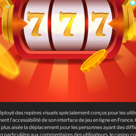
ployé des repères visuels spécialement conçus pour les utilis
t l’accessibilité de son interface de jeu en ligne en France.
 plus aisée la déplacement pour les personnes ayant des diffi
n particulière aux commentaires des utilisateurs, le casino co