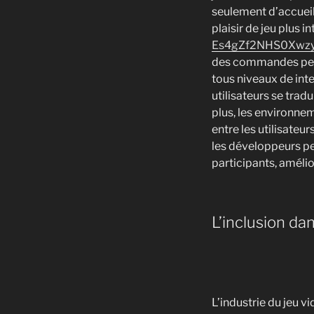
seulement d’accueill
plaisir de jeu plus i
Es4gZf2NHS0Xwzy
des commandes perso
tous niveaux de int
utilisateurs se trad
plus, les environne
entre les utilisateu
les développeurs peu
participants, amélio
L’inclusion dan
L’industrie du jeu v