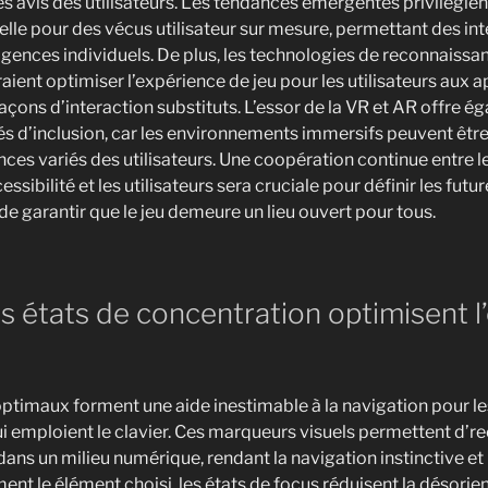
s avis des utilisateurs. Les tendances émergentes privilégient
icielle pour des vécus utilisateur sur mesure, permettant des i
igences individuels. De plus, les technologies de reconnaissa
aient optimiser l’expérience de jeu pour les utilisateurs aux a
açons d’interaction substituts. L’essor de la VR et AR offre 
tés d’inclusion, car les environnements immersifs peuvent êt
ces variés des utilisateurs. Une coopération continue entre l
sibilité et les utilisateurs sera cruciale pour définir les futu
n de garantir que le jeu demeure un lieu ouvert pour tous.
 états de concentration optimisent l
optimaux forment une aide inestimable à la navigation pour le
emploient le clavier. Ces marqueurs visuels permettent d’re
ans un milieu numérique, rendant la navigation instinctive e
ent le élément choisi, les états de focus réduisent la désorien