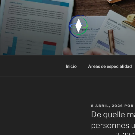
Saltar
al
contenido
Inicio
Areas de especialidad
PUBLICADO
8 ABRIL, 2026
POR
EL
De quelle m
personnes ut