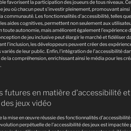
le favorisent la participation des joueurs de tous niveaux. Ce
jeu où chacun peut s’investir pleinement, promouvant ainsi l’
e la communauté. Les fonctionnalités d’accessibilité, telles 
les aides cognitives, permettent non seulement aux utilisateu
n toute autonomie, mais améliorent également l’expérience d
onception de jeu inclusive peut élargir le marché et fidéliser 
giant l’inclusion, les développeurs peuvent créer des expérien
 variés de leur public. Enfin, l’intégration de l’accessibilité da
e de la compréhension, enrichissant ainsi le média pour les 
.
 futures en matière d’accessibilité et
 des jeux vidéo
a mise en œuvre réussie des fonctionnalités d’accessibilit
évolution perpétuelle de l’accessibilité des jeux est impactée 