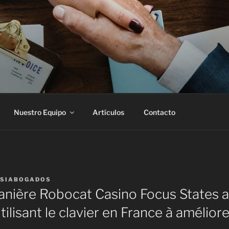
Nuestro Equipo
Artículos
Contacto
SIABOGADOS
anière Robocat Casino Focus States a
ilisant le clavier en France à amélior