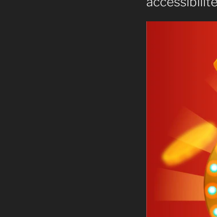
accessibilit