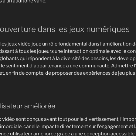
 à un auditoire varié.
l’ouverture dans les jeux numériques
 les jeux vidéo joue un rôle fondamental dans l’amélioration d
ntissant à tous les joueurs une interaction optimale avec le co
obants qui répondent à la diversité des besoins, les dévelop
t le sentiment d’appartenance à une communauté. Admettre l
et, en fin de compte, de proposer des expériences de jeu plus 
lisateur améliorée
 vidéo sont conçus avant tout pour le divertissement, l’impo
primordiale, car elle impacte directement sur l’engagement et l
ence utilisateur améliorée grâce à une conception accessibl