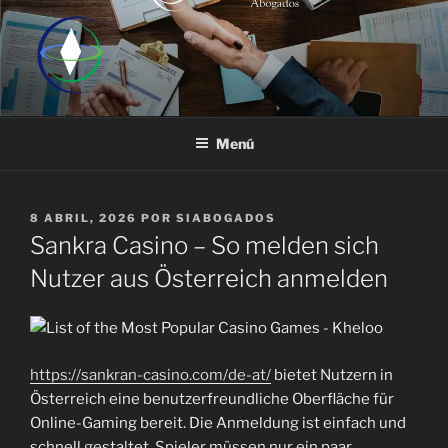
Saltar
al
contenido
Menú
PUBLICADO
8 ABRIL, 2026
POR
SIABOGADOS
EL
Sankra Casino – So melden sich
Nutzer aus Österreich anmelden
https://sankran-casino.com/de-at/
bietet Nutzern in
Österreich eine benutzerfreundliche Oberfläche für
Online-Gaming bereit. Die Anmeldung ist einfach und
schnell gestaltet. Spieler müssen nur ein paar