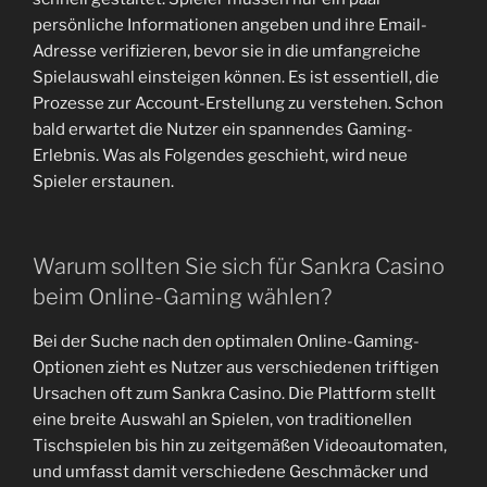
persönliche Informationen angeben und ihre Email-
Adresse verifizieren, bevor sie in die umfangreiche
Spielauswahl einsteigen können. Es ist essentiell, die
Prozesse zur Account-Erstellung zu verstehen. Schon
bald erwartet die Nutzer ein spannendes Gaming-
Erlebnis. Was als Folgendes geschieht, wird neue
Spieler erstaunen.
Warum sollten Sie sich für Sankra Casino
beim Online-Gaming wählen?
Bei der Suche nach den optimalen Online-Gaming-
Optionen zieht es Nutzer aus verschiedenen triftigen
Ursachen oft zum Sankra Casino. Die Plattform stellt
eine breite Auswahl an Spielen, von traditionellen
Tischspielen bis hin zu zeitgemäßen Videoautomaten,
und umfasst damit verschiedene Geschmäcker und