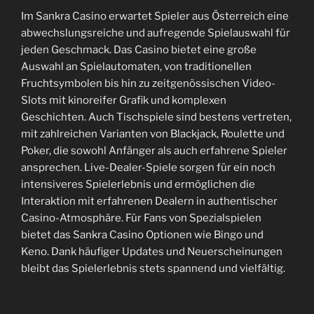
Im Sankra Casino erwartet Spieler aus Österreich eine
abwechslungsreiche und aufregende Spielauswahl für
jeden Geschmack. Das Casino bietet eine große
Auswahl an Spielautomaten, von traditionellen
Fruchtsymbolen bis hin zu zeitgenössischen Video-
Slots mit kinoreifer Grafik und komplexen
Geschichten. Auch Tischspiele sind bestens vertreten,
mit zahlreichen Varianten von Blackjack, Roulette und
Poker, die sowohl Anfänger als auch erfahrene Spieler
ansprechen. Live-Dealer-Spiele sorgen für ein noch
intensiveres Spielerlebnis und ermöglichen die
Interaktion mit erfahrenen Dealern in authentischer
Casino-Atmosphäre. Für Fans von Spezialspielen
bietet das Sankra Casino Optionen wie Bingo und
Keno. Dank häufiger Updates und Neuerscheinungen
bleibt das Spielerlebnis stets spannend und vielfältig.