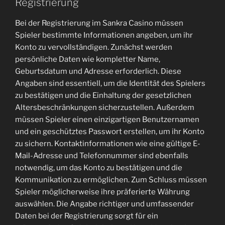
Registrierung
Bei der Registrierung im Sankra Casino müssen
Spieler bestimmte Informationen angeben, um ihr
Konto zu vervollständigen. Zunächst werden
persönliche Daten wie kompletter Name,
Geburtsdatum und Adresse erforderlich. Diese
Angaben sind essentiell, um die Identität des Spielers
zu bestätigen und die Einhaltung der gesetzlichen
Altersbeschränkungen sicherzustellen. Außerdem
müssen Spieler einen einzigartigen Benutzernamen
und ein geschütztes Passwort erstellen, um ihr Konto
zu sichern. Kontaktinformationen wie eine gültige E-
Mail-Adresse und Telefonnummer sind ebenfalls
notwendig, um das Konto zu bestätigen und die
Kommunikation zu ermöglichen. Zum Schluss müssen
Spieler möglicherweise ihre präferierte Währung
auswählen. Die Angabe richtiger und umfassender
Daten bei der Registrierung sorgt für ein