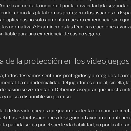
Ante la aumentada inquietud por la privacidad y la seguridad f
nder cómo las plataformas protegen a los usuarios en Españ
ad aplicadas no solo aumentan nuestra experiencia, sino qu
rictas normativas? Examinemos las técnicas e acciones avanz
n fiable para una experiencia de casino segura.
a de la protección en los videojuegos 
nea, todos deseamos sentirnos protegidos y protegidos. La im
mental. La confidencialidad del jugador es crucial; sin ella,
 de casino se ve afectada. Debemos asegurar que nuestra in
 y no sea disponible sin permiso.
dad de los videojuegos que jugamos afecta de manera directa
 web. Las estrictas acciones de seguridad ayudan a mantener e
 partida se rija por el suerte y la habilidad, no por la alterac