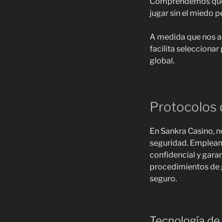
Comprendemos que 
jugar sin el miedo p
A medida que nos a
facilita selecciona
global.
Protocolos 
En Sankra Casino, n
seguridad. Empleamo
confidencial y gara
procedimientos de g
seguro.
Tecnología de 