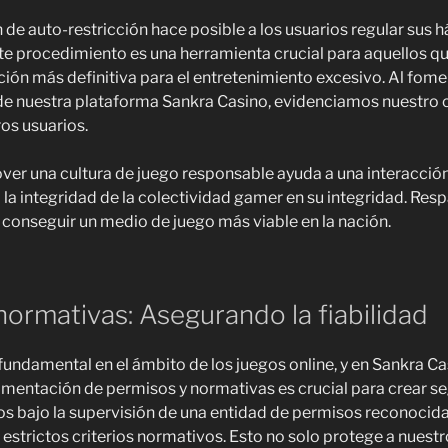
 de auto-restricción hace posible a los usuarios regular sus h
te procedimiento es una herramienta crucial para aquellos qu
ción más definitiva para el entretenimiento excesivo. Al fome
s de nuestra plataforma Sankra Casino, evidenciamos nuestr
os usuarios.
over una cultura de juego responsable ayuda a una interacci
a la integridad de la colectividad gamer en su integridad. Re
conseguir un medio de juego más viable en la nación.
normativas: Asegurando la fiabilidad
 fundamental en el ámbito de los juegos online, y en Sankra 
mentación de permisos y normativas es crucial para crear s
 bajo la supervisión de una entidad de permisos reconocida,
strictos criterios normativos. Esto no solo protege a nuestro