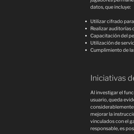
datos, que incluye:
Utilizar cifrado par
Realizar auditorías
Capacitación del pe
Utilización de serv
Cumplimiento de la
Iniciativas 
Al investigar el fun
usuario, queda evi
considerablemente l
mejorar la instrucci
vinculados con el g
responsable, es po