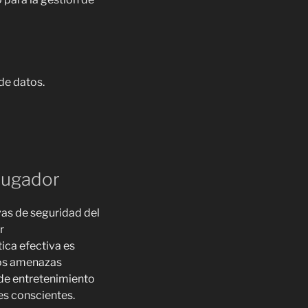
de datos.
 jugador
ivas de seguridad del
r
ica efectiva es
 los amenazas
 de entretenimiento
es conscientes.