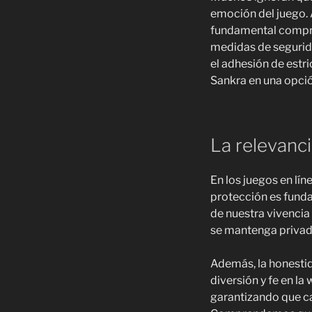
emoción del juego. 
fundamental compre
medidas de segurid
el adhesión de est
Sankra en una opció
La relevanci
En los juegos en lí
protección es funda
de nuestra vivencia
se mantenga privada
Además, la honesti
diversión y fe en la
garantizando que cada