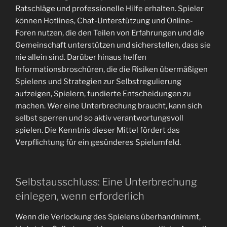
Ratschläge und professionelle Hilfe erhalten. Spieler
können Hotlines, Chat-Unterstützung und Online-
Foren nutzen, die den Teilen von Erfahrungen und die
Gemeinschaft unterstützen und sicherstellen, dass sie
nie allein sind. Darüber hinaus helfen
Informationsbroschüren, die die Risiken übermäßigen
Spielens und Strategien zur Selbstregulierung
aufzeigen, Spielern, fundierte Entscheidungen zu
machen. Wer eine Unterbrechung braucht, kann sich
selbst sperren und so aktiv verantwortungsvoll
spielen. Die Kenntnis dieser Mittel fördert das
Verpflichtung für ein gesünderes Spielumfeld.
Selbstausschluss: Eine Unterbrechung
einlegen, wenn erforderlich
Wenn die Verlockung des Spielens überhandnimmt,