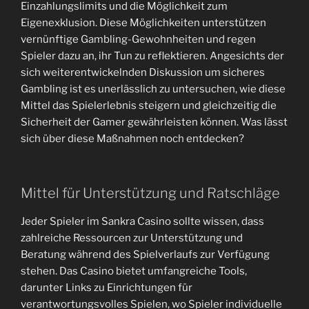
Einzahlungslimits und die Möglichkeit zum
Eigenexklusion. Diese Möglichkeiten unterstützen
vernünftige Gambling-Gewohnheiten und regen
Spieler dazu an, ihr Tun zu reflektieren. Angesichts der
sich weiterentwickelnden Diskussion um sicheres
Gambling ist es unerlässlich zu untersuchen, wie diese
Mittel das Spielerlebnis steigern und gleichzeitig die
Sicherheit der Gamer gewährleisten können. Was lässt
sich über diese Maßnahmen noch entdecken?
Mittel für Unterstützung und Ratschläge
Jeder Spieler im Sankra Casino sollte wissen, dass
zahlreiche Ressourcen zur Unterstützung und
Beratung während des Spielverlaufs zur Verfügung
stehen. Das Casino bietet umfangreiche Tools,
darunter Links zu Einrichtungen für
verantwortungsvolles Spielen, wo Spieler individuelle