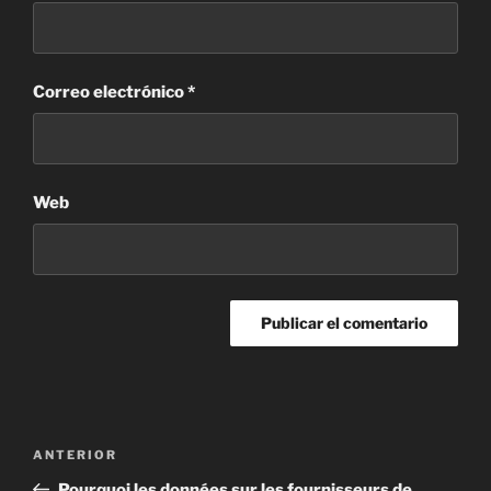
Correo electrónico
*
Web
Navegación
Entrada
ANTERIOR
de
anterior:
Pourquoi les données sur les fournisseurs de