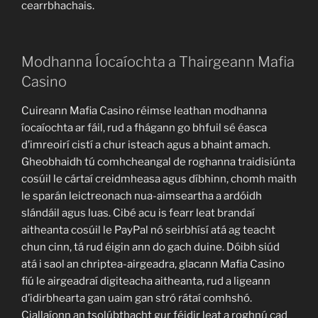
cearrbhachais.
Modhanna Íocaíochta a Thairgeann Mafia
Casino
Cuireann Mafia Casino réimse leathan modhanna
íocaíochta ar fáil, rud a fhágann go bhfuil sé éasca
d’imreoirí cistí a chur isteach agus a bhaint amach.
Gheobhaidh tú comhcheangal de roghanna traidisiúnta
cosúil le cártaí creidmheasa agus díbhinn, chomh maith
le sparán leictreonach nua-aimseartha a ardóidh
slándáil agus luas. Cibé acu is fearr leat brandaí
aitheanta cosúil le PayPal nó seirbhísí atá ag teacht
chun cinn, tá rud éigin ann do gach duine. Dóibh siúd
atá i saol an chriptea-airgeadra, glacann Mafia Casino
fiú le airgeadraí digiteacha aitheanta, rud a ligeann
d’idirbhearta gan uaim gan stró rátaí comhshó.
Ciallaíonn an tsolúbthacht gur féidir leat a roghnú cad