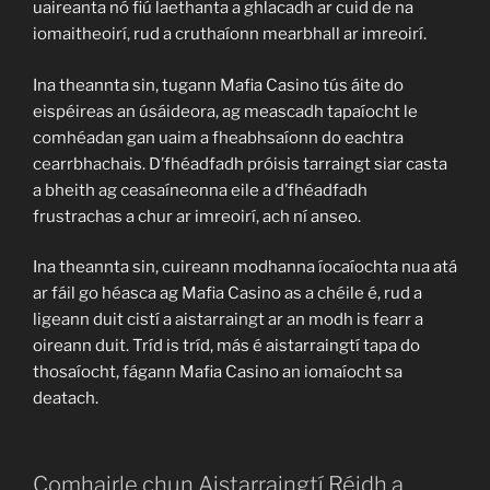
uaireanta nó fiú laethanta a ghlacadh ar cuid de na
iomaitheoirí, rud a cruthaíonn mearbhall ar imreoirí.
Ina theannta sin, tugann Mafia Casino tús áite do
eispéireas an úsáideora, ag meascadh tapaíocht le
comhéadan gan uaim a fheabhsaíonn do eachtra
cearrbhachais. D’fhéadfadh próisis tarraingt siar casta
a bheith ag ceasaíneonna eile a d’fhéadfadh
frustrachas a chur ar imreoirí, ach ní anseo.
Ina theannta sin, cuireann modhanna íocaíochta nua atá
ar fáil go héasca ag Mafia Casino as a chéile é, rud a
ligeann duit cistí a aistarraingt ar an modh is fearr a
oireann duit. Tríd is tríd, más é aistarraingtí tapa do
thosaíocht, fágann Mafia Casino an iomaíocht sa
deatach.
Comhairle chun Aistarraingtí Réidh a