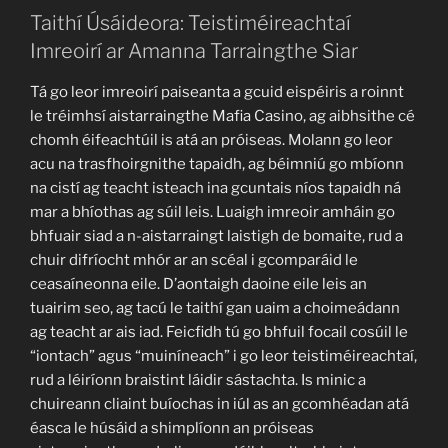
Taithí Úsáideora: Teistiméireachtaí
Imreoirí ar Amanna Tarraingthe Siar
Tá go leor imreoirí paiseanta a gcuid eispéiris a roinnt
le tréimhsí aistarraingthe Mafia Casino, ag aibhsithe cé
chomh éifeachtúil is atá an próiseas. Molann go leor
acu na trasfhoirgnithe tapaidh, ag béimniú go mbíonn
na cistí ag teacht isteach ina gcuntais níos tapaidh ná
mar a bhíothas ag súil leis. Luaigh imreoir amháin go
bhfuair siad a n-aistarraingt laistigh de bomaite, rud a
chuir difríocht mhór ar an scéal i gcomparáid le
ceasaíneonna eile. D’aontaigh daoine eile leis an
tuairim seo, ag tacú le taithí gan uaim a choimeádann
ag teacht ar ais iad. Feicfidh tú go bhfuil focail cosúil le
“iontach” agus “muiníneach” i go leor teistiméireachtaí,
rud a léiríonn braistint láidir sástachta. Is minic a
chuireann cliaint buíochas in iúl as an gcomhéadan atá
éasca le húsáid a shimplíonn an próiseas