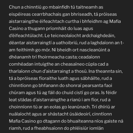
Chun a chinntiú go mbainfidh tú taitneamh as
eispéireas cearrbhachais gan bhriseadh, tá próiseas
aistarraingthe éifeachtach curtha i bhfeidhm ag Mafia
Casino a thugann príomháit do luas agus
d’éifeachtúlacht. Le teicneolaíocht ardchaighdeáin,
déantar aistarraingtí a uathoibriú, rud a laghdaíonn an t-
am feithimh go mór. Ní bheidh ort nascleanúint a
dhéanamh trí fhoirmeacha casta; ceadaíonn
comhéadan intuigthe an cheasaíneo cúpla cad a
tharlaíonn chun d’aistarraingt a thosú. Ina theannta sin,
tá a bpróiseas fíoraithe luath agus sábháilte, rud a
chinntíonn go bhfanann do shonraí pearsanta faoi
chúram agus tú ag fáil do chuid cistí go pras. Is féidir
leat stádas d’aistarraingthe a rianú i am fíor, rud a
choinníonn tú ar an eolas go leanúnach. Trí dhíriú ar
nuálaíocht agus ar shástacht úsáideoirí, cinntíonn
Mafia Casino go dtagann do bhuaiteanna níos gaiste ná
riamh, rud a fheabhsaíonn do phléisiúr iomlán