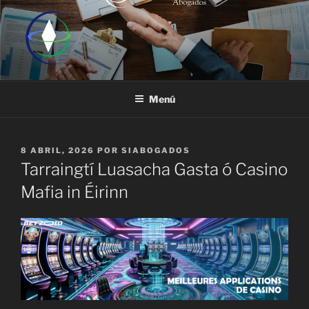
Saltar
al
contenido
Menú
PUBLICADO
8 ABRIL, 2026
POR
SIABOGADOS
EL
Tarraingtí Luasacha Gasta ó Casino
Mafia in Éirinn