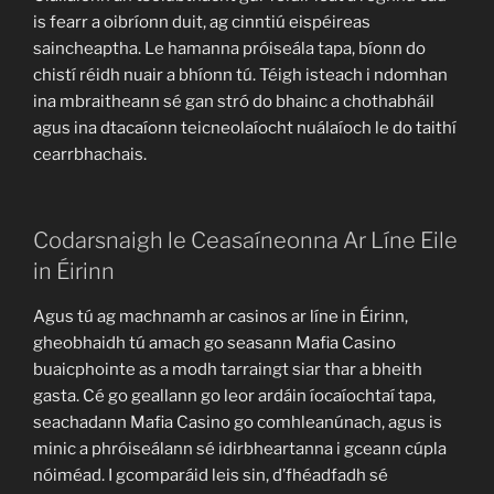
is fearr a oibríonn duit, ag cinntiú eispéireas
saincheaptha. Le hamanna próiseála tapa, bíonn do
chistí réidh nuair a bhíonn tú. Téigh isteach i ndomhan
ina mbraitheann sé gan stró do bhainc a chothabháil
agus ina dtacaíonn teicneolaíocht nuálaíoch le do taithí
cearrbhachais.
Codarsnaigh le Ceasaíneonna Ar Líne Eile
in Éirinn
Agus tú ag machnamh ar casinos ar líne in Éirinn,
gheobhaidh tú amach go seasann Mafia Casino
buaicphointe as a modh tarraingt siar thar a bheith
gasta. Cé go geallann go leor ardáin íocaíochtaí tapa,
seachadann Mafia Casino go comhleanúnach, agus is
minic a phróiseálann sé idirbheartanna i gceann cúpla
nóiméad. I gcomparáid leis sin, d’fhéadfadh sé