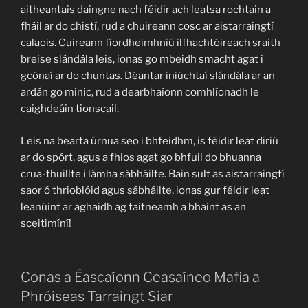
aitheantais daingne nach féidir ach leatsa rochtain a
fháil ar do chistí, rud a chuireann cosc ar aistarraingtí
calaois. Cuireann fíordheimhniú ilfhachtóireach sraith
breise slándála leis, ionas go mbeidh smacht agat i
gcónaí ar do chuntas. Déantar iniúchtaí slándála ar an
ardán go minic, rud a dearbhaíonn comhlíonadh le
caighdeáin tionscail.
Leis na bearta úrnua seo i bhfeidhm, is féidir leat díriú
ar do spórt, agus a fhios agat go bhfuil do bhuanna
crua-thuillte i lámha sábháilte. Bain sult as aistarraingtí
saor ó thrioblóid agus sábháilte, ionas gur féidir leat
leanúint ar aghaidh ag taitneamh a bhaint as an
sceitimíní!
Conas a Éascaíonn Ceasaíneo Mafia a
Phróiseas Tarraingt Siar