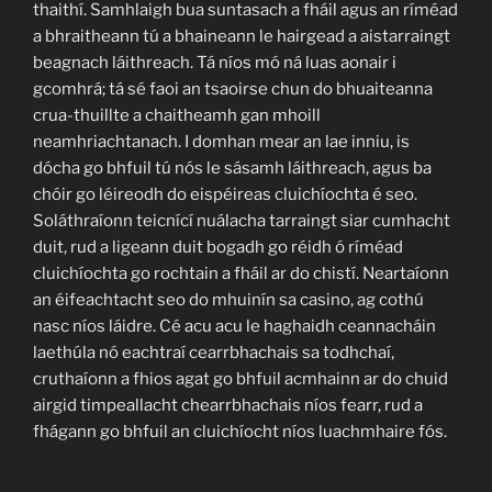
thaithí. Samhlaigh bua suntasach a fháil agus an ríméad
a bhraitheann tú a bhaineann le hairgead a aistarraingt
beagnach láithreach. Tá níos mó ná luas aonair i
gcomhrá; tá sé faoi an tsaoirse chun do bhuaiteanna
crua-thuillte a chaitheamh gan mhoill
neamhriachtanach. I domhan mear an lae inniu, is
dócha go bhfuil tú nós le sásamh láithreach, agus ba
chóir go léireodh do eispéireas cluichíochta é seo.
Soláthraíonn teicnící nuálacha tarraingt siar cumhacht
duit, rud a ligeann duit bogadh go réidh ó ríméad
cluichíochta go rochtain a fháil ar do chistí. Neartaíonn
an éifeachtacht seo do mhuinín sa casino, ag cothú
nasc níos láidre. Cé acu acu le haghaidh ceannacháin
laethúla nó eachtraí cearrbhachais sa todhchaí,
cruthaíonn a fhios agat go bhfuil acmhainn ar do chuid
airgid timpeallacht chearrbhachais níos fearr, rud a
fhágann go bhfuil an cluichíocht níos luachmhaire fós.