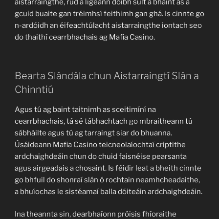
aistarraingthe, rud a ligeann dóibh sult a bhaint as a
gcuid buaite gan tréimhsí feithimh gan ghá. Is cinnte go
n-ardóidh an éifeachtúlacht aistarraingthe iontach seo
do thaithí cearrbhachais ag Mafia Casino.
Bearta Slándála chun Aistarraingtí Slán a
Chinntiú
Agus tú ag baint taitnimh as sceitimíní na
cearrbhachais, tá sé tábhachtach go mbraitheann tú
sábháilte agus tú ag tarraingt siar do bhuanna.
Úsáideann Mafia Casino teicneolaíochtaí criptithe
ardchaighdeáin chun do chuid faisnéise pearsanta
agus airgeadais a chosaint. Is féidir leat a bheith cinnte
go bhfuil do shonraí slán ó rochtain neamhcheadaithe,
a bhuíochas le sistéamaí balla dóiteáin ardchaighdeáin.
Ina theannta sin, dearbhaíonn próisis fhíoraithe