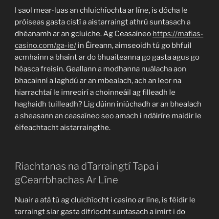
I saol mear-luas an chluichíochta ar líne, is dócha le
próiseas gasta cistí a aistarraingt athrú suntasach a
dhéanamh ar an gcluiche. Ag Ceasaíneo
https://mafias-
casino.com/ga-ie/
in Éireann, aimseoidh tú go bhfuil
acmhainn a bhaint ar do bhuaiteanna go gasta agus go
héasca freisin. Geallann a modhanna nuálacha aon
bhacainní a laghdú ar an mbealach, ach an leor na
hiarrachtaí le imreoirí a choinneáil ag filleadh le
haghaidh tuilleadh? Lig dúinn iniúchadh ar an bhealach
a sheasann an ceasaíneo seo amach i ndáiríre maidir le
éifeachtacht aistarraingthe.
Riachtanas na dTarraingtí Tapa i
gCearrbhachas Ar Líne
Nuair a atá tú ag cluichíocht i casino ar líne, is féidir le
tarraingt siar gasta difríocht suntasach a imirt i do