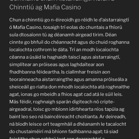
Chinntiú ag Mafia Casino
Chun a chinntiú go n-éireoidh go réidh le d’aistarraingtí
ó Mafia Casino, tosaigh trí eolas do chuntais a fhíorú
sula dtosaíonn tú ag déanamh airgead tirim. Déan
cinnte go bhfuil do chéannacht agus do chuid roghanna
íocaíochta cothrom le dáta. Trí an modh íocaíochta
céanna a úsáid le haghaidh taiscí agus aistarraingtí,
simplítear an próiseas agus laghdaítear aon
fhadhbanna féideartha. Is ciallmhar freisin aon
teorainneacha aistarraingthe agus amanna próiseála a
sheiceáil go rialta don mhodh íocaíochta atá roghnaithe
agat, ionas go mbeidh a fhios agat cad atá le súil leis.
Más féidir, roghnaigh sparán digiteach nó cripte-
airgeadraí, toisc go mbíonn idirbhearta níos tapúla ag
baint leo seo ná baincéireacht choitianta. Ar deireadh,
ná bíodh leisce ort teagmháil a dhéanamh le tacaíocht
do chustaiméirí má bhíonn fadhbanna agat; tá siad
feistithe chun cabhrú leat aon deacrachtaí a