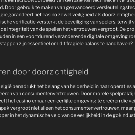
m
is een schoolvoorbeeld van de fusie van techniek en vertro
d. Door gebruik te maken van geavanceerd versleutelingste
ie garandeert het casino zowel veiligheid als doorzichtighei
sche verificatie versterkt de beveiliging van spelers, terwijl
e integriteit van de spellen het vertrouwen vergroot. De p
uden in een voortdurend veranderende digitale omgeving roe
stappen zijn essentieel om dit fragiele balans te handhaven?
ren door doorzichtigheid
elgië benadrukt het belang van helderheid in haar operaties a
reëren van consumentenvertrouwen. Door morele spelpraktij
eft het casino ernaar een eerlijke omgeving te creëren die ve
npak vergroot niet alleen het consumentenvertrouwen, maar p
per in het dynamische veld van de eerlijkheid in de gokindust