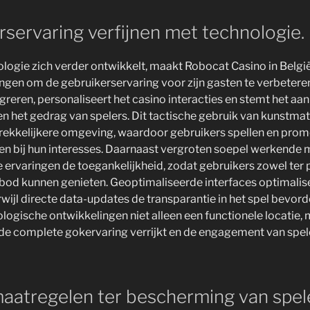
rservaring verfijnen met technologie.
ogie zich verder ontwikkelt, maakt Robocat Casino in Belgi
ngen om de gebruikerservaring voor zijn gasten te verbeteren
egreren, personaliseert het casino interacties en stemt het aa
n het gedrag van spelers. Dit tactische gebruik van kunstmati
trekkelijkere omgeving, waardoor gebruikers spellen en pro
n bij hun interesses. Daarnaast vergroten soepel werkende m
e ervaringen de toegankelijkheid, zodat gebruikers zowel ter 
bod kunnen genieten. Geoptimaliseerde interfaces optimalis
wijl directe data-updates de transparantie in het spel bevor
logische ontwikkelingen niet alleen een functionele locatie,
 de complete gokervaring verrijkt en de engagement van spel
maatregelen ter bescherming van spel