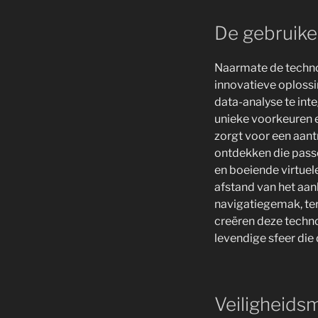
De gebruike
Naarmate de technol
innovatieve oplossi
data-analyse te int
unieke voorkeuren e
zorgt voor een aan
ontdekken die passe
en boeiende virtuel
afstand van het aan
navigatiegemak, ter
creëren deze techno
levendige sfeer die
Veiligheids