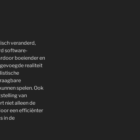
tisch veranderd,
rd software-
ardoor boeiender en
egevoegde realiteit
listische
draagbare
 kunnen spelen. Ook
stelling van
t niet alleen de
or een efficiënter
s in de