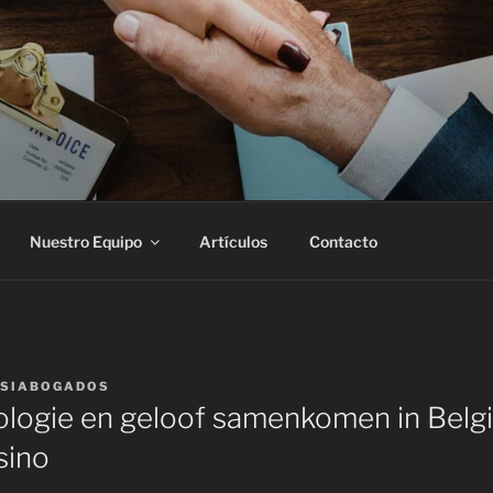
Nuestro Equipo
Artículos
Contacto
SIABOGADOS
logie en geloof samenkomen in België
sino