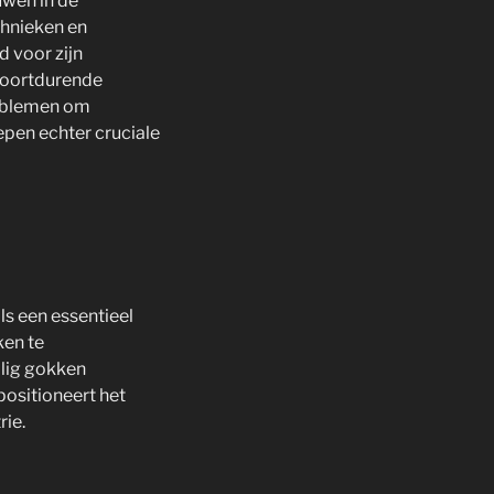
uwen in de
chnieken en
d voor zijn
 voortdurende
roblemen om
pen echter cruciale
ls een essentieel
ken te
ilig gokken
ositioneert het
rie.