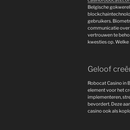
casinorobocats.co
Belgische gokwerel
blockchaintechnolog
gebruikers. Biometri
communicatie over d
vertrouwen te beho
kwesties op. Welke 
Geloof creë
Robocat Casino in B
element voor het c
implementeren, stre
bevordert. Deze aa
casino ook als koplo