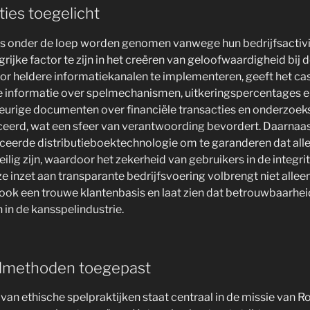
ies toegelicht
s onder de loep worden genomen vanwege hun bedrijfsactivite
ijke factor te zijn in het creëren van geloofwaardigheid bij 
r heldere informatiekanalen te implementeren, geeft het ca
le informatie over spelmechanismen, uitkeringspercentages e
urige documenten over financiële transacties en onderzoek
ceerd, wat een sfeer van verantwoording bevordert. Daarna
ceerde distributieboektechnologie om te garanderen dat alle
ilig zijn, waardoor het zekerheid van gebruikers in de integr
e inzet aan transparante bedrijfsvoering volbrengt niet alleen
 ook een trouwe klantenbasis en laat zien dat betrouwbaarhe
 in de kansspelindustrie.
elmethoden toegepast
an ethische spelpraktijken staat centraal in de missie van 