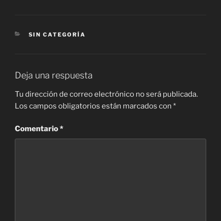
CATEGORÍAS
SIN CATEGORÍA
Deja una respuesta
Tu dirección de correo electrónico no será publicada.
Los campos obligatorios están marcados con
*
Comentario
*