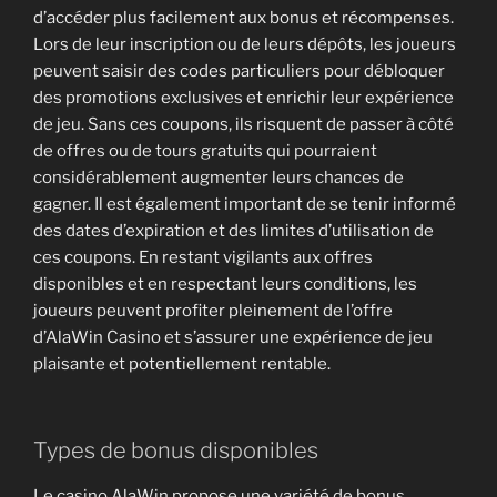
d’accéder plus facilement aux bonus et récompenses.
Lors de leur inscription ou de leurs dépôts, les joueurs
peuvent saisir des codes particuliers pour débloquer
des promotions exclusives et enrichir leur expérience
de jeu. Sans ces coupons, ils risquent de passer à côté
de offres ou de tours gratuits qui pourraient
considérablement augmenter leurs chances de
gagner. Il est également important de se tenir informé
des dates d’expiration et des limites d’utilisation de
ces coupons. En restant vigilants aux offres
disponibles et en respectant leurs conditions, les
joueurs peuvent profiter pleinement de l’offre
d’AlaWin Casino et s’assurer une expérience de jeu
plaisante et potentiellement rentable.
Types de bonus disponibles
Le casino AlaWin propose une variété de bonus