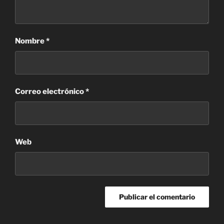
Nombre
*
Correo electrónico
*
Web