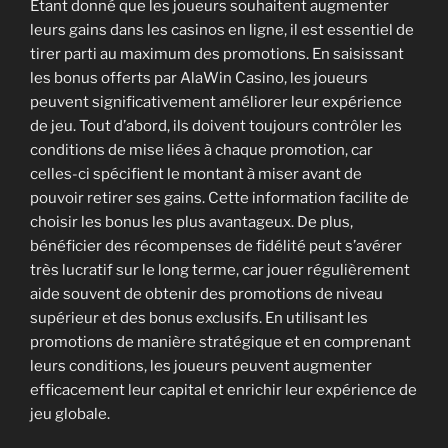
Étant donné que les joueurs souhaitent augmenter
leurs gains dans les casinos en ligne, il est essentiel de
tirer parti au maximum des promotions. En saisissant
les bonus offerts par AlaWin Casino, les joueurs
peuvent significativement améliorer leur expérience
de jeu. Tout d’abord, ils doivent toujours contrôler les
conditions de mise liées à chaque promotion, car
celles-ci spécifient le montant à miser avant de
pouvoir retirer ses gains. Cette information facilite de
choisir les bonus les plus avantageux. De plus,
bénéficier des récompenses de fidélité peut s’avérer
très lucratif sur le long terme, car jouer régulièrement
aide souvent de obtenir des promotions de niveau
supérieur et des bonus exclusifs. En utilisant les
promotions de manière stratégique et en comprenant
leurs conditions, les joueurs peuvent augmenter
efficacement leur capital et enrichir leur expérience de
jeu globale.