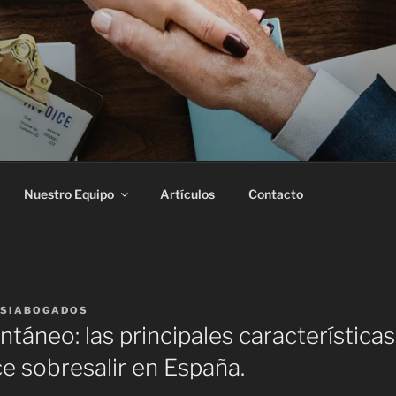
Nuestro Equipo
Artículos
Contacto
SIABOGADOS
ntáneo: las principales característica
ce sobresalir en España.