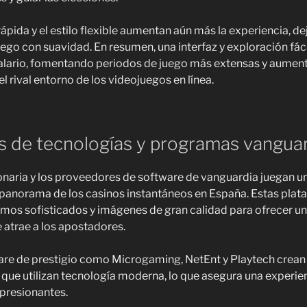
rápida y el estilo flexible aumentan aún más la experiencia, de
go con suavidad. En resumen, una interfaz y exploración fác
alario, fomentando periodos de juego más extensas y aumen
l rival entorno de los videojuegos en línea.
 de tecnologías y programas vanguar
onaria y los proveedores de software de vanguardia juegan 
 panorama de los casinos instantáneos en España. Estas plat
tmos sofisticados y imágenes de gran calidad para ofrecer u
 atrae a los apostadores.
re de prestigio como Microgaming, NetEnt y Playtech crea
 que utilizan tecnología moderna, lo que asegura una experien
presionantes.