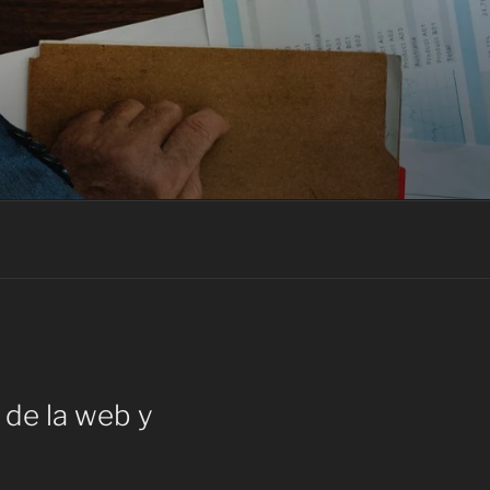
s de la web y