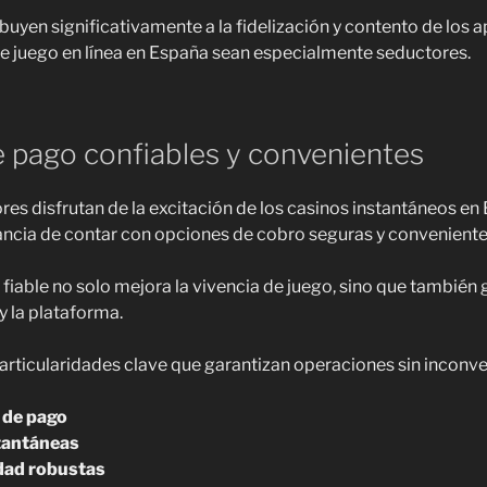
buyen significativamente a la fidelización y contento de los 
de juego en línea en España sean especialmente seductores.
 pago confiables y convenientes
ores disfrutan de la excitación de los casinos instantáneos en
ancia de contar con opciones de cobro seguras y conveniente
fiable no solo mejora la vivencia de juego, sino que también
y la plataforma.
articularidades clave que garantizan operaciones sin inconve
 de pago
tantáneas
dad robustas