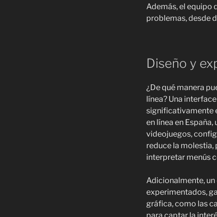
Además, el equipo d
problemas, desde di
Diseño y exp
¿De qué manera pued
línea? Una interfac
significativamente 
en línea en España, 
videojuegos, config
reduce la molestia,
interpretar menús 
Adicionalmente, un 
experimentados, gar
gráfica, como las ca
para captar la interé