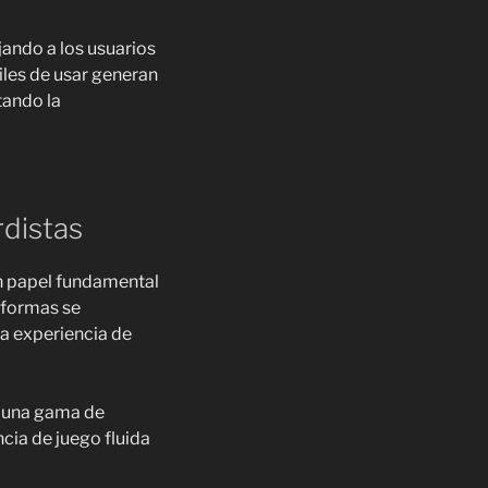
jando a los usuarios
iles de usar generan
tando la
distas
un papel fundamental
aformas se
na experiencia de
n una gama de
cia de juego fluida