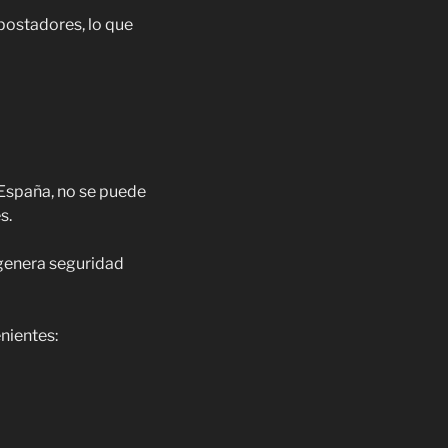
apostadores, lo que
 España, no se puede
s.
 genera seguridad
nientes: