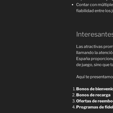
Contar con múltiple
fiabilidad entre los
Interesante
Las atractivas prom
llamando la atenció
España proporciona
de juego, sino que 
Aquí te presentamo
Bonos de bienveni
Bonos de recarga
Ofertas de reembo
Programas de fidel