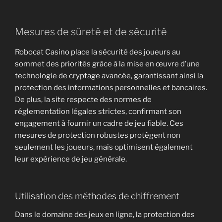
Mesures de sûreté et de sécurité
Robocat Casino place la sécurité des joueurs au
sommet des priorités grâce à la mise en œuvre d’une
technologie de cryptage avancée, garantissant ainsi la
protection des informations personnelles et bancaires.
De plus, la site respecte des normes de
réglementation légales strictes, confirmant son
engagement à fournir un cadre de jeu fiable. Ces
mesures de protection robustes protègent non
seulement les joueurs, mais optimisent également
leur expérience de jeu générale.
Utilisation des méthodes de chiffrement
Dans le domaine des jeux en ligne, la protection des