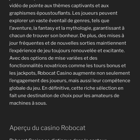
vidéo de pointe aux thèmes captivants et aux
graphismes époustouflants. Les joueurs peuvent
explorer un vaste éventail de genres, tels que
l’aventure, la fantasy et la mythologie, garantissant à
chacun de trouver son bonheur. De plus, des mises à
jour fréquentes et de nouvelles sorties maintiennent
l’expérience de jeu toujours renouvelée et excitante.
Avec des options de mise variées et des
fonctionnalités novatrices comme les tours bonus et
les jackpots, Robocat Casino augmente non seulement
l’engagement des joueurs, mais aussi leur compétence
globale du jeu. En définitive, cette riche sélection en
fait une destination de choix pour les amateurs de
machines à sous.
Aperçu du casino Robocat