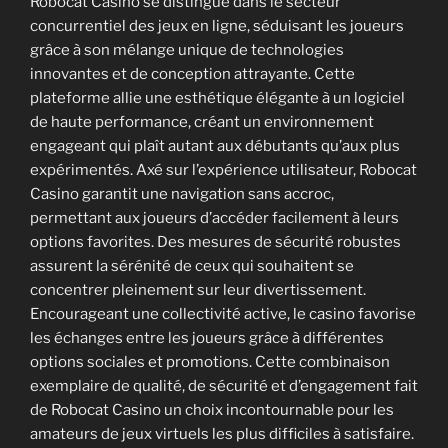
Robocat Casino se distingue dans le secteur
concurrentiel des jeux en ligne, séduisant les joueurs
grâce à son mélange unique de technologies
innovantes et de conception attrayante. Cette
plateforme allie une esthétique élégante à un logiciel
de haute performance, créant un environnement
engageant qui plaît autant aux débutants qu’aux plus
expérimentés. Axé sur l’expérience utilisateur, Robocat
Casino garantit une navigation sans accroc,
permettant aux joueurs d’accéder facilement à leurs
options favorites. Des mesures de sécurité robustes
assurent la sérénité de ceux qui souhaitent se
concentrer pleinement sur leur divertissement.
Encourageant une collectivité active, le casino favorise
les échanges entre les joueurs grâce à différentes
options sociales et promotions. Cette combinaison
exemplaire de qualité, de sécurité et d’engagement fait
de Robocat Casino un choix incontournable pour les
amateurs de jeux virtuels les plus difficiles à satisfaire.