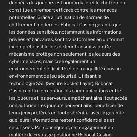
données des joueurs est primordiale, et le chiffrement
constitue un rempart efficace contre les menaces
potentielles. Grâce à l’utilisation de normes de
chiffrement modernes, Robocat Casino garantit que
les données sensibles, notamment les informations
privées et bancaires, sont transformées en un format
incompréhensible lors de leur transmission. Ce
mécanisme protège non seulement les joueurs des
cybermenaces, mais crée également un
environnement de fiabilité et de tranquillité dans un
environnement de jeu sécurisé. Utilisant la
technologie SSL (Secure Socket Layer), Robocat
Casino chiffre en continu les communications entre
les joueurs et les serveurs, empêchant ainsi tout accès
non autorisé. Les joueurs peuvent ainsi bénéficier de
leurs jeux préférés en toute sérénité, avec la garantie
que leurs informations restent confidentielles et
sécurisées. Par conséquent, cet engagement en
matière de cryptage positionne Robocat Casino