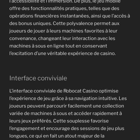
l’accessibilité et l’immersion. De plus, le jeu mobile
offre des fonctionnalités pratiques, telles que des
opérations financières instantanées, ainsi que l’accès à
des bonus uniques. Cette polyvalence permet aux
joueurs de jouer à leurs machines favorites à leur
convenance, changeant leur interaction avec les
machines à sous en ligne tout en conservant
l’excitation d’une véritable expérience de casino.
Interface conviviale
L’interface conviviale de Robocat Casino optimise
l’expérience de jeu grâce à sa navigation intuitive. Les
joueurs peuvent parcourir facilement une collection
variée de machines à sous et accéder rapidement à
leurs jeux préférés. Cette souplesse favorise
l’engagement et encourage des sessions de jeu plus
longues, ce qui en fait un atout majeur de la