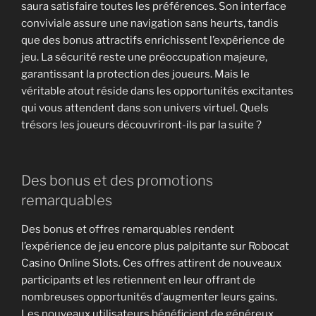
saura satisfaire toutes les préférences. Son interface
conviviale assure une navigation sans heurts, tandis
que des bonus attractifs enrichissent l’expérience de
jeu. La sécurité reste une préoccupation majeure,
garantissant la protection des joueurs. Mais le
véritable atout réside dans les opportunités excitantes
qui vous attendent dans son univers virtuel. Quels
trésors les joueurs découvriront-ils par la suite ?
Des bonus et des promotions
remarquables
Des bonus et offres remarquables rendent
l’expérience de jeu encore plus palpitante sur Robocat
Casino Online Slots. Ces offres attirent de nouveaux
participants et les retiennent en leur offrant de
nombreuses opportunités d’augmenter leurs gains.
Les nouveaux utilisateurs bénéficient de généreux