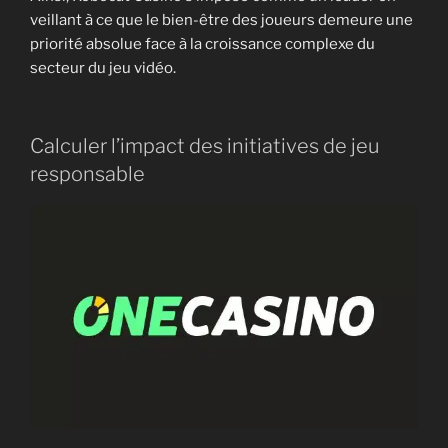
veillant à ce que le bien-être des joueurs demeure une
priorité absolue face à la croissance complexe du
secteur du jeu vidéo.
Calculer l’impact des initiatives de jeu
responsable