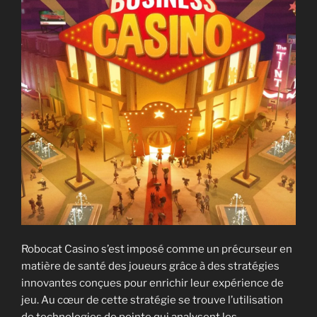
Robocat Casino s’est imposé comme un précurseur en
matière de santé des joueurs grâce à des stratégies
innovantes conçues pour enrichir leur expérience de
jeu. Au cœur de cette stratégie se trouve l’utilisation