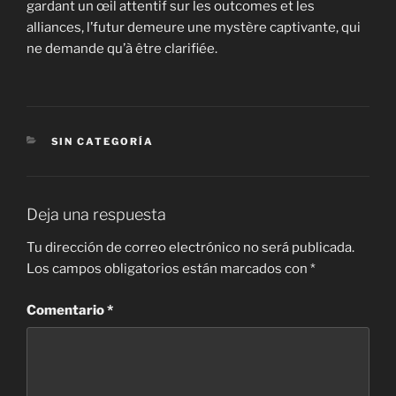
gardant un œil attentif sur les outcomes et les
alliances, l’futur demeure une mystère captivante, qui
ne demande qu’à être clarifiée.
CATEGORÍAS
SIN CATEGORÍA
Deja una respuesta
Tu dirección de correo electrónico no será publicada.
Los campos obligatorios están marcados con
*
Comentario
*