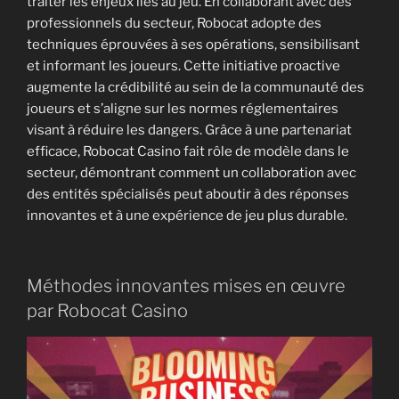
traiter les enjeux liés au jeu. En collaborant avec des
professionnels du secteur, Robocat adopte des
techniques éprouvées à ses opérations, sensibilisant
et informant les joueurs. Cette initiative proactive
augmente la crédibilité au sein de la communauté des
joueurs et s’aligne sur les normes réglementaires
visant à réduire les dangers. Grâce à une partenariat
efficace, Robocat Casino fait rôle de modèle dans le
secteur, démontrant comment un collaboration avec
des entités spécialisés peut aboutir à des réponses
innovantes et à une expérience de jeu plus durable.
Méthodes innovantes mises en œuvre
par Robocat Casino