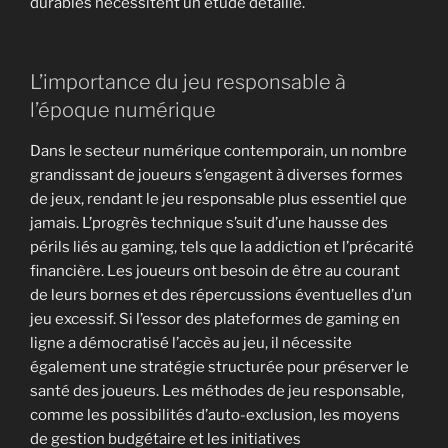
durables nécessitent un étude détaillé.
L’importance du jeu responsable à
l’époque numérique
Dans le secteur numérique contemporain, un nombre
grandissant de joueurs s’engagent à diverses formes
de jeux, rendant le jeu responsable plus essentiel que
jamais. L’progrès technique s’suit d’une hausse des
périls liés au gaming, tels que la addiction et l’précarité
financière. Les joueurs ont besoin de être au courant
de leurs bornes et des répercussions éventuelles d’un
jeu excessif. Si l’essor des plateformes de gaming en
ligne a démocratisé l’accès au jeu, il nécessite
également une stratégie structurée pour préserver le
santé des joueurs. Les méthodes de jeu responsable,
comme les possibilités d’auto-exclusion, les moyens
de gestion budgétaire et les initiatives