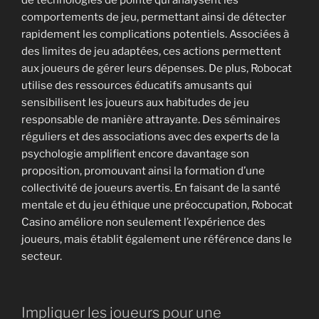
de technologies de pointe qui analysent les
comportements de jeu, permettant ainsi de détecter
rapidement les complications potentiels. Associées à
des limites de jeu adaptées, ces actions permettent
aux joueurs de gérer leurs dépenses. De plus, Robocat
utilise des ressources éducatifs amusants qui
sensibilisent les joueurs aux habitudes de jeu
responsable de manière attrayante. Des séminaires
réguliers et des associations avec des experts de la
psychologie amplifient encore davantage son
proposition, promouvant ainsi la formation d’une
collectivité de joueurs avertis. En faisant de la santé
mentale et du jeu éthique une préoccupation, Robocat
Casino améliore non seulement l’expérience des
joueurs, mais établit également une référence dans le
secteur.
Impliquer les joueurs pour une