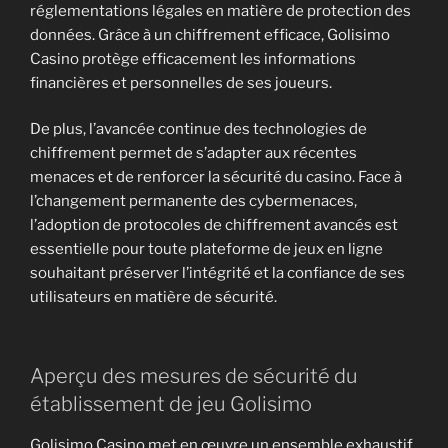
réglementations légales en matière de protection des
données. Grâce à un chiffrement efficace, Golisimo
Casino protège efficacement les informations
financières et personnelles de ses joueurs.
De plus, l’avancée continue des technologies de
chiffrement permet de s’adapter aux récentes
menaces et de renforcer la sécurité du casino. Face à
l’changement permanente des cybermenaces,
l’adoption de protocoles de chiffrement avancés est
essentielle pour toute plateforme de jeux en ligne
souhaitant préserver l’intégrité et la confiance de ses
utilisateurs en matière de sécurité.
Aperçu des mesures de sécurité du
établissement de jeu Golisimo
Golisimo Casino met en œuvre un ensemble exhaustif