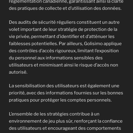
réglementation canadienne, garantissant ainsi la clarté
des pratiques de collecte et d’utilisation des données.
Des audits de sécurité réguliers constituent un autre
volet important de leur stratégie de protection de la
vie privée, permettant d’identifier et d’atténuer les
faiblesses potentielles. Par ailleurs, Golisimo applique
des contrôles d’accès rigoureux, limitant l’exposition
du personnel aux informations sensibles des
utilisateurs et minimisant ainsi le risque d’accès non
autorisé.
La sensibilisation des utilisateurs est également une
priorité, avec des informations fournies sur les bonnes
pratiques pour protéger les comptes personnels.
L’ensemble de les stratégies contribue à un
environnement de jeu plus sûr, renforçant la confiance
des utilisateurs et encourageant des comportements