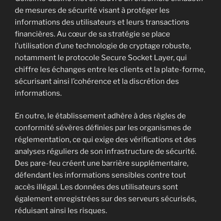
de mesures de sécurité visant à protéger les
informations des utilisateurs et leurs transactions
financières. Au cœur de sa stratégie se place
l’utilisation d’une technologie de cryptage robuste,
notamment le protocole Secure Socket Layer, qui
chiffre les échanges entre les clients et la plate-forme,
sécurisant ainsi l’cohérence et la discrétion des
informations.
En outre, le établissement adhère à des règles de
conformité sévères définies par les organismes de
réglementation, ce qui exige des vérifications et des
analyses réguliers de son infrastructure de sécurité.
Des pare-feu créent une barrière supplémentaire,
défendant les informations sensibles contre tout
accès illégal. Les données des utilisateurs sont
également enregistrées sur des serveurs sécurisés,
réduisant ainsi les risques.