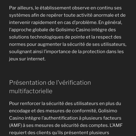
Par ailleurs, le établissement observe en continu ses
systèmes afin de repérer toute activité anormale et de
intervenir rapidement en cas d’problème. En général,
l’approche globale de Golisimo Casino intègre des
solutions technologiques de pointe et la respect des
normes pour augmenter la sécurité de ses utilisateurs,
soulignant ainsi l’importance de la protection dans les
jeux sur internet.
Présentation de l’vérification
multifactorielle
Pour renforcer la sécurité des utilisateurs en plus du
encodage et des mesures de conformité, Golisimo
Casino intègre l’authentification à plusieurs facteurs
(AMF) à ses mesures de sécurité des comptes. L’AMF
requiert des clients qu’ils présentent plusieurs