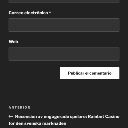
Correo electrónico
*
Web
Navegación
Entrada
ANTERIOR
de
anterior:
Recension av engagerade spelare: Rainbet Casino
entradas
för den svenska marknaden