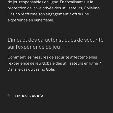
de jeu responsables en ligne. En focalisant sur la
protection de la vie privée des utilisateurs, Golisimo
Casino réaffirme son engagement à offrir une
expérience en ligne fiable.
L’impact des caractéristiques de sécurité
sur l’expérience de jeu
Comment les mesures de sécurité affectent-elles
l’expérience de jeu globale des utilisateurs en ligne ?
Dans le cas du casino Golis
CATEGORÍAS
SIN CATEGORÍA