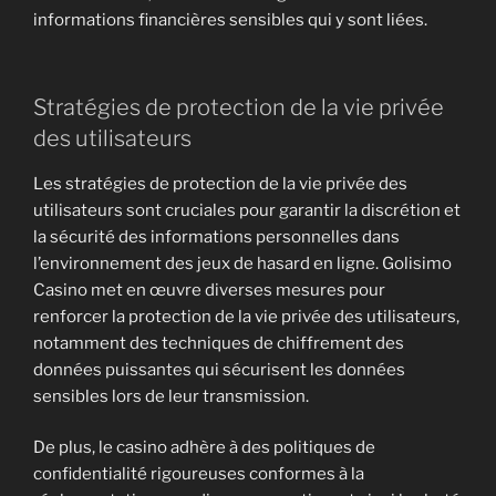
informations financières sensibles qui y sont liées.
Stratégies de protection de la vie privée
des utilisateurs
Les stratégies de protection de la vie privée des
utilisateurs sont cruciales pour garantir la discrétion et
la sécurité des informations personnelles dans
l’environnement des jeux de hasard en ligne. Golisimo
Casino met en œuvre diverses mesures pour
renforcer la protection de la vie privée des utilisateurs,
notamment des techniques de chiffrement des
données puissantes qui sécurisent les données
sensibles lors de leur transmission.
De plus, le casino adhère à des politiques de
confidentialité rigoureuses conformes à la