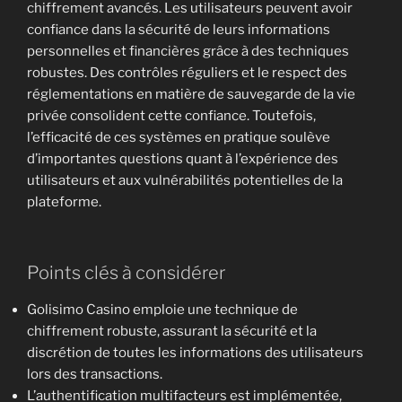
chiffrement avancés. Les utilisateurs peuvent avoir
confiance dans la sécurité de leurs informations
personnelles et financières grâce à des techniques
robustes. Des contrôles réguliers et le respect des
réglementations en matière de sauvegarde de la vie
privée consolident cette confiance. Toutefois,
l’efficacité de ces systèmes en pratique soulève
d’importantes questions quant à l’expérience des
utilisateurs et aux vulnérabilités potentielles de la
plateforme.
Points clés à considérer
Golisimo Casino emploie une technique de
chiffrement robuste, assurant la sécurité et la
discrétion de toutes les informations des utilisateurs
lors des transactions.
L’authentification multifacteurs est implémentée,