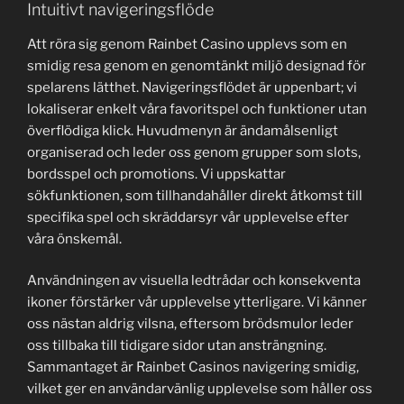
Intuitivt navigeringsflöde
Att röra sig genom Rainbet Casino upplevs som en
smidig resa genom en genomtänkt miljö designad för
spelarens lätthet. Navigeringsflödet är uppenbart; vi
lokaliserar enkelt våra favoritspel och funktioner utan
överflödiga klick. Huvudmenyn är ändamålsenligt
organiserad och leder oss genom grupper som slots,
bordsspel och promotions. Vi uppskattar
sökfunktionen, som tillhandahåller direkt åtkomst till
specifika spel och skräddarsyr vår upplevelse efter
våra önskemål.
Användningen av visuella ledtrådar och konsekventa
ikoner förstärker vår upplevelse ytterligare. Vi känner
oss nästan aldrig vilsna, eftersom brödsmulor leder
oss tillbaka till tidigare sidor utan ansträngning.
Sammantaget är Rainbet Casinos navigering smidig,
vilket ger en användarvänlig upplevelse som håller oss