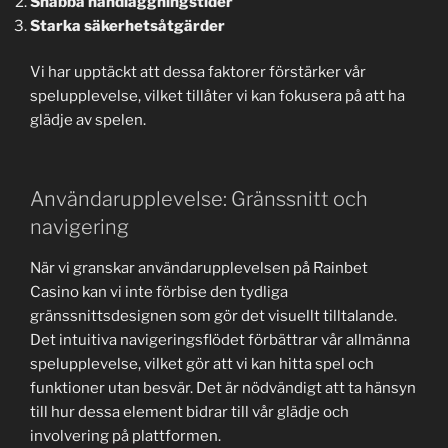
Snabba handläggningstider
Starka säkerhetsåtgärder
Vi har upptäckt att dessa faktorer förstärker vår
spelupplevelse, vilket tillåter vi kan fokusera på att ha
glädje av spelen.
Användarupplevelse: Gränssnitt och
navigering
När vi granskar användarupplevelsen på Rainbet
Casino kan vi inte förbise den tydliga
gränssnittsdesignen som gör det visuellt tilltalande.
Det intuitiva navigeringsflödet förbättrar vår allmänna
spelupplevelse, vilket gör att vi kan hitta spel och
funktioner utan besvär. Det är nödvändigt att ta hänsyn
till hur dessa element bidrar till vår glädje och
involvering på plattformen.