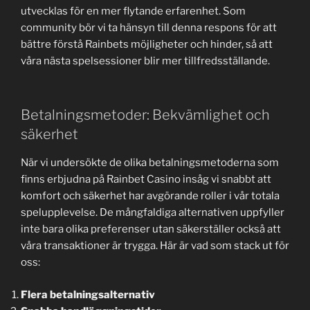
utvecklas för en mer flytande erfarenhet. Som
community bör vi ta hänsyn till denna respons för att
bättre förstå Rainbets möjligheter och hinder, så att
våra nästa spelsessioner blir mer tillfredsställande.
Betalningsmetoder: Bekvämlighet och
säkerhet
När vi undersökte de olika betalningsmetoderna som
finns erbjudna på Rainbet Casino insåg vi snabbt att
komfort och säkerhet har avgörande roller i vår totala
spelupplevelse. De mångfaldiga alternativen uppfyller
inte bara olika preferenser utan säkerställer också att
våra transaktioner är trygga. Här är vad som stack ut för
oss:
Flera betalningsalternativ