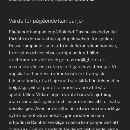
Värde för pågående kampanjer
Pågående kampanjer på Rainbet Casino kan betydligt
förbättra den varaktiga spelupplevelsen för spelare.
Dessa kampanjer, som ofta inkluderar reloadbonusar,
free spins och cashback-erbjudanden, håller
excitementen vid liv och ger oss möjligheter att
maximera vår kassa utan ytterligare investeringar. Vi
uppskattar hur dessa stimulanser är strategiskt
tidsbestämda, ofta i linje med särskilda händelser eller
helgdagar, vilket ger ett element av nerv till våra
speltillfällen. Vidare höjer de inte bara vår njutning
utan ökar också lojalitet och inspirerar oss att fortsätta
besöka igen. Även om vi alltid bör utvärdera de verkliga
nyttorna mot våra spelsätt, gör variationen som
erbjuds på Rainbet verkligen dessa kampanjer värt att
överväga. Övergripande tillför de ett betydande värde