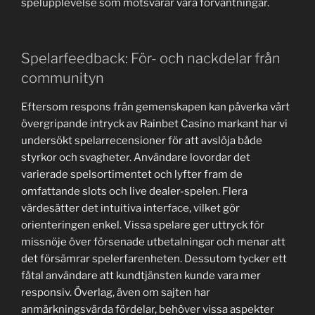
spelupplevelse som motsvarar våra förväntningar.
Spelarfeedback: För- och nackdelar från
communityn
Eftersom respons från gemenskapen kan påverka vårt
övergripande intryck av Rainbet Casino markant har vi
undersökt spelarrecensioner för att avslöja både
styrkor och svagheter. Användare lovordar det
varierade spelsortimentet och lyfter fram de
omfattande slots och live dealer-spelen. Flera
värdesätter det intuitiva interface, vilket gör
orienteringen enkel. Vissa spelare ger uttryck för
missnöje över försenade utbetalningar och menar att
det försämrar spelerfarenheten. Dessutom tycker ett
fåtal användare att kundtjänsten kunde vara mer
responsiv. Överlag, även om sajten har
anmärkningsvärda fördelar, behöver vissa aspekter