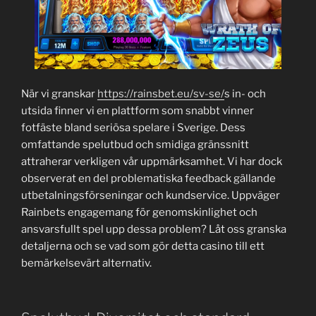
När vi granskar
https://rainsbet.eu/sv-se/
s in- och
utsida finner vi en plattform som snabbt vinner
fotfäste bland seriösa spelare i Sverige. Dess
omfattande spelutbud och smidiga gränssnitt
attraherar verkligen vår uppmärksamhet. Vi har dock
observerat en del problematiska feedback gällande
utbetalningsförseningar och kundservice. Uppväger
Rainbets engagemang för genomskinlighet och
ansvarsfullt spel upp dessa problem? Låt oss granska
detaljerna och se vad som gör detta casino till ett
bemärkelsevärt alternativ.