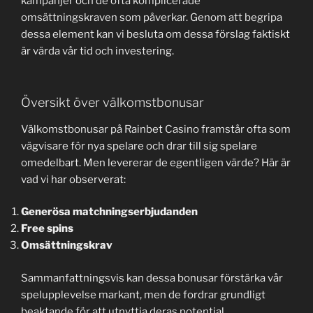
kampanjer och de ofta komplicerade
omsättningskraven som påverkar. Genom att begripa
dessa element kan vi besluta om dessa förslag faktiskt
är värda vår tid och investering.
Översikt över välkomstbonusar
Välkomstbonusar på Rainbet Casino framstår ofta som
vägvisare för nya spelare och drar till sig spelare
omedelbart. Men levererar de egentligen värde? Här är
vad vi har observerat:
Generösa matchningserbjudanden
Free spins
Omsättningskrav
Sammanfattningsvis kan dessa bonusar förstärka vår
spelupplevelse markant, men de fordrar grundligt
beaktande för att utnyttja deras potential.